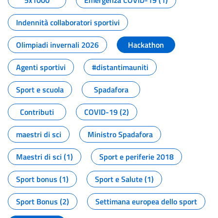
5x1000
Emergenza COVID-19 (1)
Indennità collaboratori sportivi
Olimpiadi invernali 2026
Hackathon
Agenti sportivi
#distantimauniti
Sport e scuola
Spadafora
Contributi
COVID-19 (2)
maestri di sci
Ministro Spadafora
Maestri di sci (1)
Sport e periferie 2018
Sport bonus (1)
Sport e Salute (1)
Sport Bonus (2)
Settimana europea dello sport