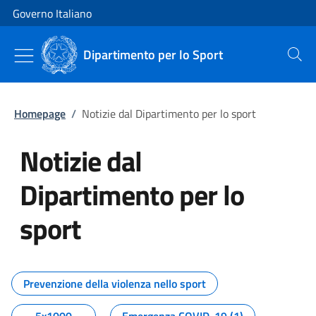
Vai al contenuto
Vai alla navigazione del sito
Governo Italiano
Dipartimento per lo Sport
Cerca
Homepage
/
Notizie dal Dipartimento per lo sport
Notizie dal
Dipartimento per lo
sport
Tutti i contenuti della pagina No
Prevenzione della violenza nello sport