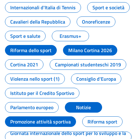
Internazionali d'Italia di Tennis
Sport e società
Cavalieri della Repubblica
Onoreficenze
Sport e salute
Erasmus+
Riforma dello sport
Milano Cortina 2026
Cortina 2021
Campionati studenteschi 2019
Violenza nello sport (1)
Consiglio d'Europa
Istituto per il Credito Sportivo
Parlamento europeo
Notizie
Promozione attività sportiva
Riforma sport
Giornata internazionale dello sport per lo sviluppo e la