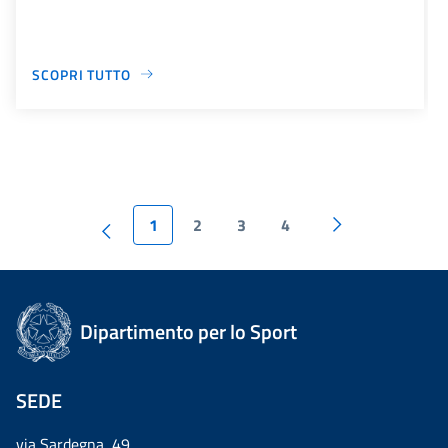
SCOPRI TUTTO
1
2
3
4
Dipartimento per lo Sport
SEDE
via Sardegna, 49