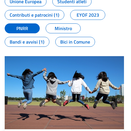
Unione Europea
Studenti atleti
Contributi e patrocini (1)
EYOF 2023
PNRR
Ministro
Bandi e avvisi (1)
Bici in Comune