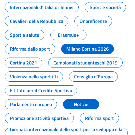
Internazionali d'Italia di Tennis
Sport e società
Cavalieri della Repubblica
Onoreficenze
Sport e salute
Erasmus+
Riforma dello sport
Milano Cortina 2026
Cortina 2021
Campionati studenteschi 2019
Violenza nello sport (1)
Consiglio d'Europa
Istituto per il Credito Sportivo
Parlamento europeo
Notizie
Promozione attività sportiva
Riforma sport
Giornata internazionale dello sport per lo sviluppo e la