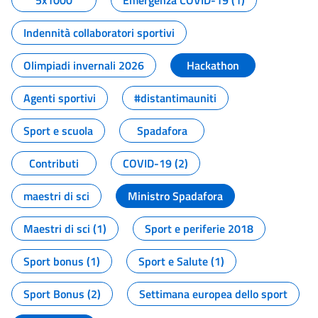
5x1000
Emergenza COVID-19 (1)
Indennità collaboratori sportivi
Olimpiadi invernali 2026
Hackathon
Agenti sportivi
#distantimauniti
Sport e scuola
Spadafora
Contributi
COVID-19 (2)
maestri di sci
Ministro Spadafora
Maestri di sci (1)
Sport e periferie 2018
Sport bonus (1)
Sport e Salute (1)
Sport Bonus (2)
Settimana europea dello sport