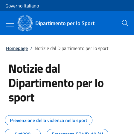
Vai al contenuto
Vai alla navigazione del sito
Governo Italiano
Dipartimento per lo Sport
Cerca
Homepage
/
Notizie dal Dipartimento per lo sport
Notizie dal
Dipartimento per lo
sport
Tutti i contenuti della pagina No
Prevenzione della violenza nello sport