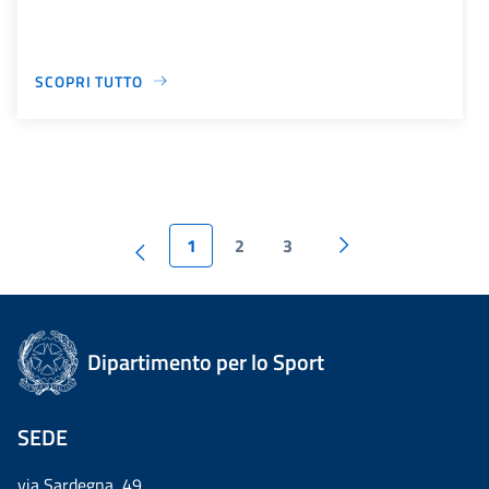
SCOPRI TUTTO
1
2
3
Dipartimento per lo Sport
SEDE
via Sardegna, 49