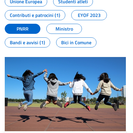
Unione Europea
Studenti atleti
Contributi e patrocini (1)
EYOF 2023
PNRR
Ministro
Bandi e avvisi (1)
Bici in Comune