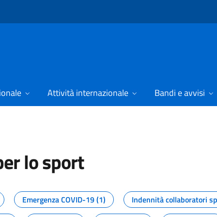
ionale
Attività internazionale
Bandi e avvisi
er lo sport
tizie dal Dipartimento per lo spor
Emergenza COVID-19 (1)
Indennità collaboratori sp