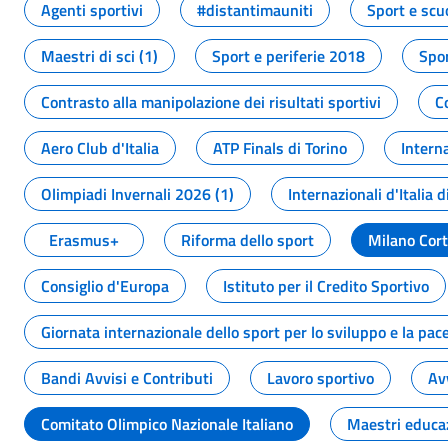
Agenti sportivi
#distantimauniti
Sport e scu
Maestri di sci (1)
Sport e periferie 2018
Spor
Contrasto alla manipolazione dei risultati sportivi
C
Aero Club d'Italia
ATP Finals di Torino
Interna
Olimpiadi Invernali 2026 (1)
Internazionali d'Italia d
Erasmus+
Riforma dello sport
Milano Cor
Consiglio d'Europa
Istituto per il Credito Sportivo
Giornata internazionale dello sport per lo sviluppo e la pac
Bandi Avvisi e Contributi
Lavoro sportivo
Av
Comitato Olimpico Nazionale Italiano
Maestri educa