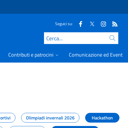
Seguici su:
Cerca
Contributi e patrocini
Comunicazione ed Eventi
t
ortivi
Olimpiadi invernali 2026
Hackathon