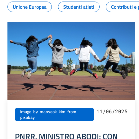
Unione Europea
Studenti atleti
Contributi e 
11/06/2025
image-by-manseok-kim-from-
pixabay
PNRR, MINISTRO ABODI: CON