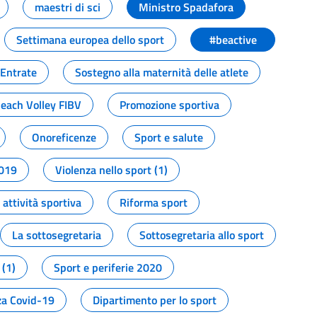
maestri di sci
Ministro Spadafora
Settimana europea dello sport
#beactive
 Entrate
Sostegno alla maternità delle atlete
Beach Volley FIBV
Promozione sportiva
Onoreficenze
Sport e salute
2019
Violenza nello sport (1)
attività sportiva
Riforma sport
La sottosegretaria
Sottosegretaria allo sport
 (1)
Sport e periferie 2020
a Covid-19
Dipartimento per lo sport