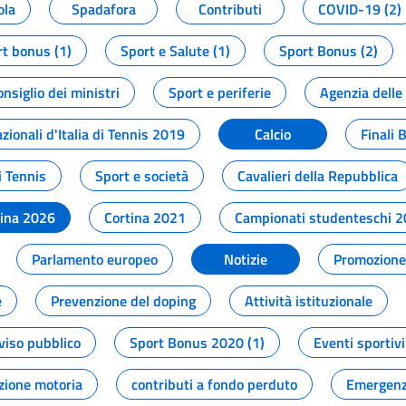
ola
Spadafora
Contributi
COVID-19 (2)
t bonus (1)
Sport e Salute (1)
Sport Bonus (2)
onsiglio dei ministri
Sport e periferie
Agenzia delle
zionali d'Italia di Tennis 2019
Calcio
Finali 
i Tennis
Sport e società
Cavalieri della Repubblica
tina 2026
Cortina 2021
Campionati studenteschi 
Parlamento europeo
Notizie
Promozione 
e
Prevenzione del doping
Attività istituzionale
viso pubblico
Sport Bonus 2020 (1)
Eventi sportivi
zione motoria
contributi a fondo perduto
Emergenz