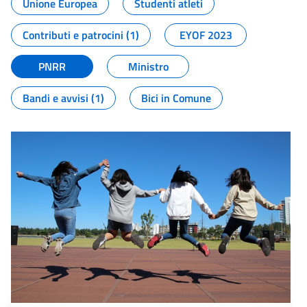
Unione Europea
Studenti atleti
Contributi e patrocini (1)
EYOF 2023
PNRR
Ministro
Bandi e avvisi (1)
Bici in Comune