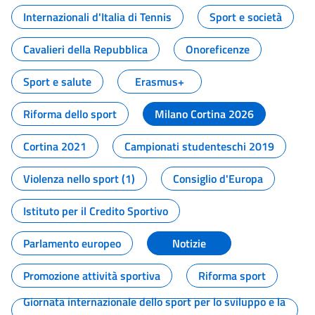
Internazionali d'Italia di Tennis
Sport e società
Cavalieri della Repubblica
Onoreficenze
Sport e salute
Erasmus+
Riforma dello sport
Milano Cortina 2026
Cortina 2021
Campionati studenteschi 2019
Violenza nello sport (1)
Consiglio d'Europa
Istituto per il Credito Sportivo
Parlamento europeo
Notizie
Promozione attività sportiva
Riforma sport
Giornata internazionale dello sport per lo sviluppo e la