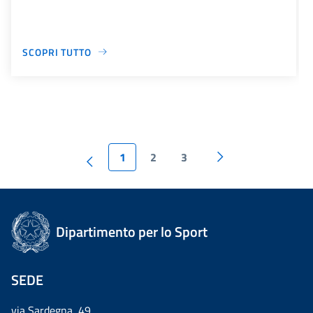
SCOPRI TUTTO
1
2
3
Dipartimento per lo Sport
SEDE
via Sardegna, 49