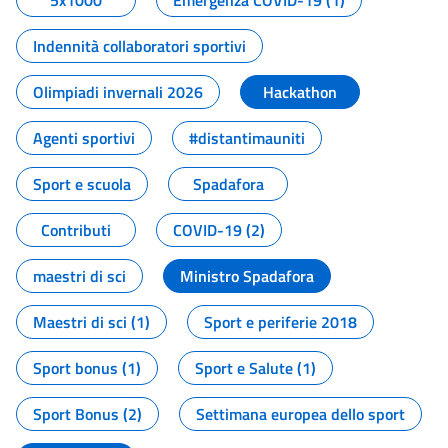
5x1000
Emergenza COVID-19 (1)
Indennità collaboratori sportivi
Olimpiadi invernali 2026
Hackathon
Agenti sportivi
#distantimauniti
Sport e scuola
Spadafora
Contributi
COVID-19 (2)
maestri di sci
Ministro Spadafora
Maestri di sci (1)
Sport e periferie 2018
Sport bonus (1)
Sport e Salute (1)
Sport Bonus (2)
Settimana europea dello sport