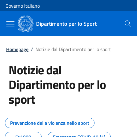
Vai al contenuto
Vai alla navigazione del sito
Governo Italiano
Dipartimento per lo Sport
Cerca
Homepage
/
Notizie dal Dipartimento per lo sport
Notizie dal
Dipartimento per lo
sport
Tutti i contenuti della pagina No
Prevenzione della violenza nello sport