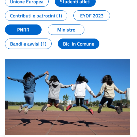
Unione Europea
Studenti atleti
Contributi e patrocini (1)
EYOF 2023
PNRR
Ministro
Bandi e avvisi (1)
Bici in Comune