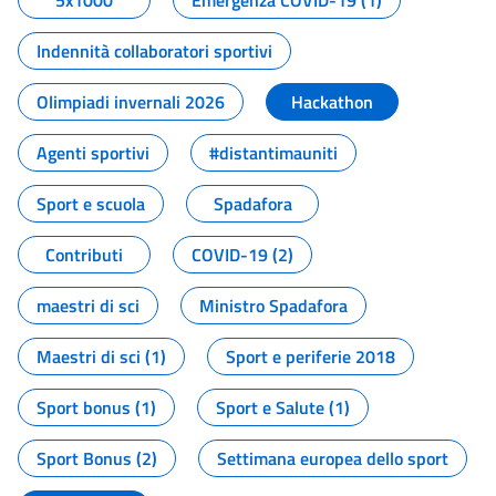
5x1000
Emergenza COVID-19 (1)
Indennità collaboratori sportivi
Olimpiadi invernali 2026
Hackathon
Agenti sportivi
#distantimauniti
Sport e scuola
Spadafora
Contributi
COVID-19 (2)
maestri di sci
Ministro Spadafora
Maestri di sci (1)
Sport e periferie 2018
Sport bonus (1)
Sport e Salute (1)
Sport Bonus (2)
Settimana europea dello sport