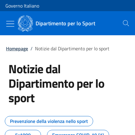
Vai al contenuto
Vai alla navigazione del sito
Governo Italiano
Dipartimento per lo Sport
Cerca
Homepage
/
Notizie dal Dipartimento per lo sport
Notizie dal
Dipartimento per lo
sport
Tutti i contenuti della pagina No
Prevenzione della violenza nello sport