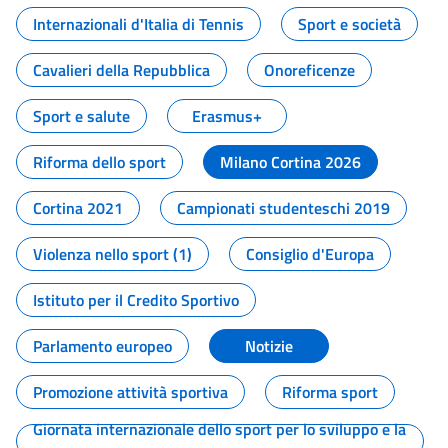
Internazionali d'Italia di Tennis
Sport e società
Cavalieri della Repubblica
Onoreficenze
Sport e salute
Erasmus+
Riforma dello sport
Milano Cortina 2026
Cortina 2021
Campionati studenteschi 2019
Violenza nello sport (1)
Consiglio d'Europa
Istituto per il Credito Sportivo
Parlamento europeo
Notizie
Promozione attività sportiva
Riforma sport
Giornata internazionale dello sport per lo sviluppo e la