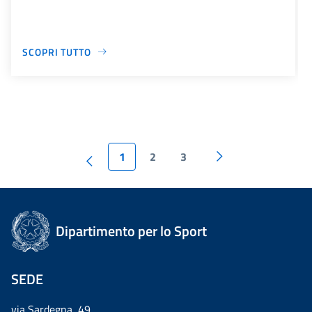
SCOPRI TUTTO
1
2
3
Dipartimento per lo Sport
SEDE
via Sardegna, 49