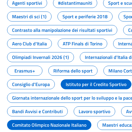
Agenti sportivi
#distantimauniti
Sport e scu
Maestri di sci (1)
Sport e periferie 2018
Spor
Contrasto alla manipolazione dei risultati sportivi
C
Aero Club d'Italia
ATP Finals di Torino
Interna
Olimpiadi Invernali 2026 (1)
Internazionali d'Italia d
Erasmus+
Riforma dello sport
Milano Cor
Consiglio d'Europa
Istituto per il Credito Sportivo
Giornata internazionale dello sport per lo sviluppo e la pac
Bandi Avvisi e Contributi
Lavoro sportivo
Av
Comitato Olimpico Nazionale Italiano
Maestri educa