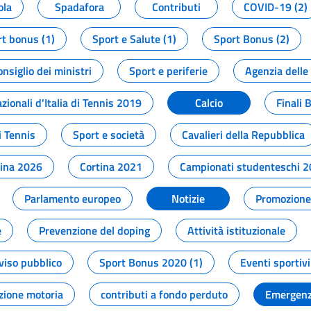
ola
Spadafora
Contributi
COVID-19 (2)
t bonus (1)
Sport e Salute (1)
Sport Bonus (2)
onsiglio dei ministri
Sport e periferie
Agenzia delle
zionali d'Italia di Tennis 2019
Calcio
Finali 
i Tennis
Sport e società
Cavalieri della Repubblica
tina 2026
Cortina 2021
Campionati studenteschi 
Parlamento europeo
Notizie
Promozione 
e
Prevenzione del doping
Attività istituzionale
viso pubblico
Sport Bonus 2020 (1)
Eventi sportivi
zione motoria
contributi a fondo perduto
Emergenz