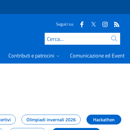
Seguici su:
Cerca
Contributi e patrocini
Comunicazione ed Eventi
t
ortivi
Olimpiadi invernali 2026
Hackathon