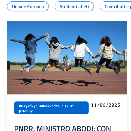
Unione Europea
Studenti atleti
Contributi e 
11/06/2025
image-by-manseok-kim-from-
pixabay
PNRR, MINISTRO ABODI: CON