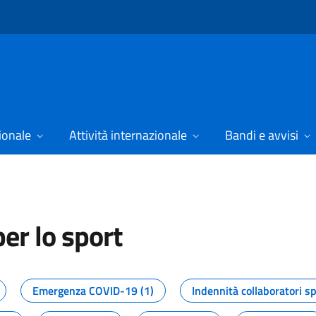
ionale
Attività internazionale
Bandi e avvisi
er lo sport
tizie dal Dipartimento per lo spor
Emergenza COVID-19 (1)
Indennità collaboratori sp