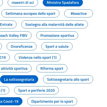
maestri di sci
Ministro Spadafora
Settimana europea dello sport
#beactive
 Entrate
Sostegno alla maternità delle atlete
Beach Volley FIBV
Promozione sportiva
Onoreficenze
Sport e salute
2019
Violenza nello sport (1)
attività sportiva
Riforma sport
La sottosegretaria
Sottosegretaria allo sport
 (1)
Sport e periferie 2020
a Covid-19
Dipartimento per lo sport