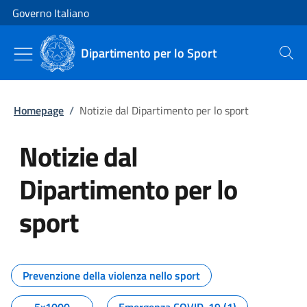
Vai al contenuto
Vai alla navigazione del sito
Governo Italiano
Dipartimento per lo Sport
Cerca
Homepage
/
Notizie dal Dipartimento per lo sport
Notizie dal
Dipartimento per lo
sport
Tutti i contenuti della pagina No
Prevenzione della violenza nello sport