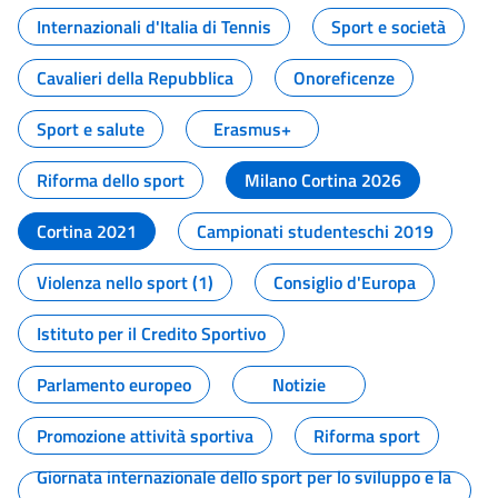
Internazionali d'Italia di Tennis
Sport e società
Cavalieri della Repubblica
Onoreficenze
Sport e salute
Erasmus+
Riforma dello sport
Milano Cortina 2026
Cortina 2021
Campionati studenteschi 2019
Violenza nello sport (1)
Consiglio d'Europa
Istituto per il Credito Sportivo
Parlamento europeo
Notizie
Promozione attività sportiva
Riforma sport
Giornata internazionale dello sport per lo sviluppo e la