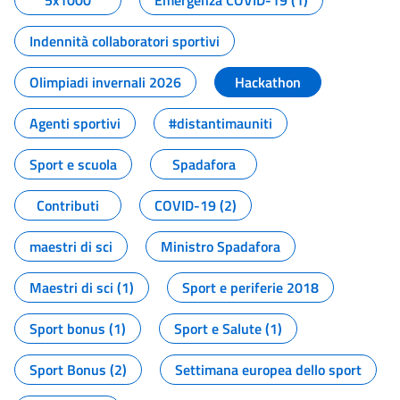
5x1000
Emergenza COVID-19 (1)
Indennità collaboratori sportivi
Olimpiadi invernali 2026
Hackathon
Agenti sportivi
#distantimauniti
Sport e scuola
Spadafora
Contributi
COVID-19 (2)
maestri di sci
Ministro Spadafora
Maestri di sci (1)
Sport e periferie 2018
Sport bonus (1)
Sport e Salute (1)
Sport Bonus (2)
Settimana europea dello sport