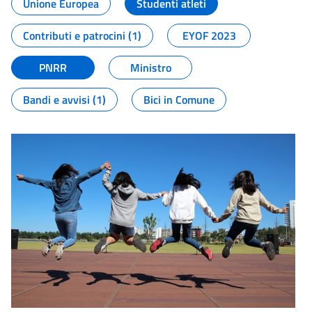
Unione Europea
Studenti atleti
Contributi e patrocini (1)
EYOF 2023
PNRR
Ministro
Bandi e avvisi (1)
Bici in Comune