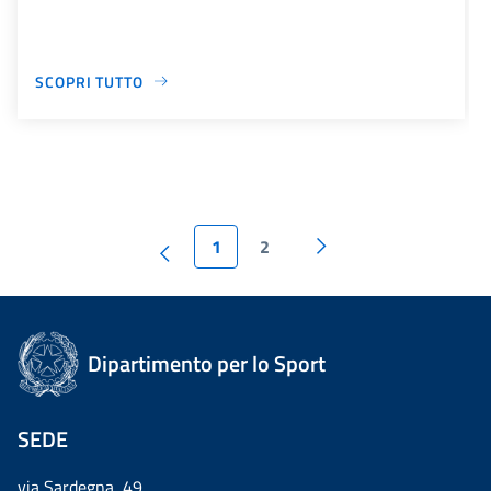
SCOPRI TUTTO
1
2
Dipartimento per lo Sport
SEDE
via Sardegna, 49