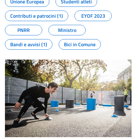
Unione Europea
Studenti atleti
Contributi e patrocini (1)
EYOF 2023
PNRR
Ministro
Bandi e avvisi (1)
Bici in Comune