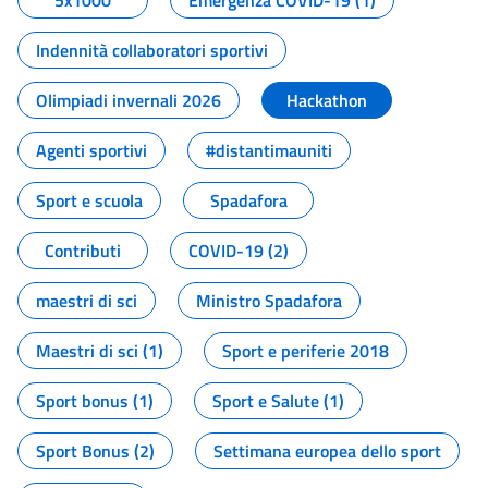
5x1000
Emergenza COVID-19 (1)
Indennità collaboratori sportivi
Olimpiadi invernali 2026
Hackathon
Agenti sportivi
#distantimauniti
Sport e scuola
Spadafora
Contributi
COVID-19 (2)
maestri di sci
Ministro Spadafora
Maestri di sci (1)
Sport e periferie 2018
Sport bonus (1)
Sport e Salute (1)
Sport Bonus (2)
Settimana europea dello sport