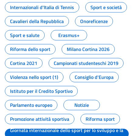
Internazionali d'Italia di Tennis
Sport e società
Cavalieri della Repubblica
Onoreficenze
Sport e salute
Erasmus+
Riforma dello sport
Milano Cortina 2026
Cortina 2021
Campionati studenteschi 2019
Violenza nello sport (1)
Consiglio d'Europa
Istituto per il Credito Sportivo
Parlamento europeo
Notizie
Promozione attività sportiva
Riforma sport
Giornata internazionale dello sport per lo sviluppo e la