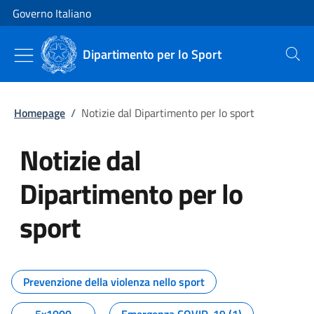
Vai al contenuto
Vai alla navigazione del sito
Governo Italiano
Dipartimento per lo Sport
Cerca
Homepage
/
Notizie dal Dipartimento per lo sport
Notizie dal
Dipartimento per lo
sport
Tutti i contenuti della pagina No
Prevenzione della violenza nello sport