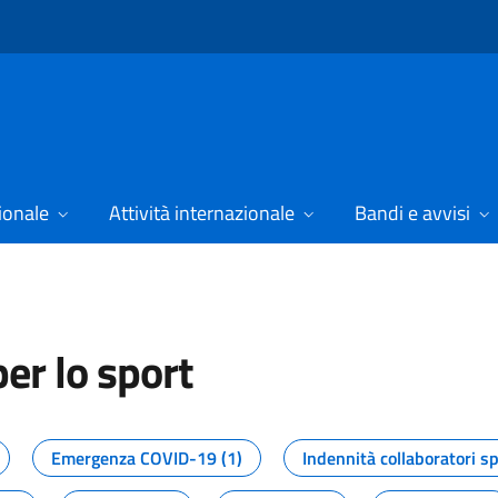
ionale
Attività internazionale
Bandi e avvisi
er lo sport
tizie dal Dipartimento per lo spor
Emergenza COVID-19 (1)
Indennità collaboratori sp