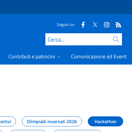
Seguici su:
Cerca
Contributi e patrocini
Comunicazione ed Eventi
t
ortivi
Olimpiadi invernali 2026
Hackathon