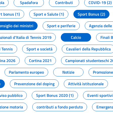
ola
Spadafora
Contributi
COVID-19 (2)
t bonus (1)
Sport e Salute (1)
Sport Bonus (2)
onsiglio dei ministri
Sport e periferie
Agenzia delle
zionali d'Italia di Tennis 2019
Calcio
Finali 
i Tennis
Sport e società
Cavalieri della Repubblica
tina 2026
Cortina 2021
Campionati studenteschi 
Parlamento europeo
Notizie
Promozione 
e
Prevenzione del doping
Attività istituzionale
viso pubblico
Sport Bonus 2020 (1)
Eventi sportivi
zione motoria
contributi a fondo perduto
Emergenz