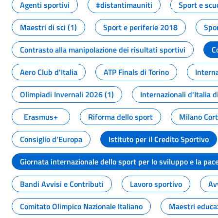
Agenti sportivi
#distantimauniti
Sport e scu
Maestri di sci (1)
Sport e periferie 2018
Spor
Contrasto alla manipolazione dei risultati sportivi
C
Aero Club d'Italia
ATP Finals di Torino
Interna
Olimpiadi Invernali 2026 (1)
Internazionali d'Italia d
Erasmus+
Riforma dello sport
Milano Cor
Consiglio d'Europa
Istituto per il Credito Sportivo
Giornata internazionale dello sport per lo sviluppo e la pac
Bandi Avvisi e Contributi
Lavoro sportivo
Av
Comitato Olimpico Nazionale Italiano
Maestri educa