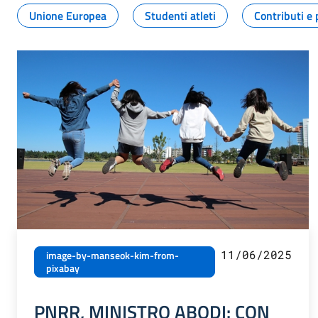
Unione Europea
Studenti atleti
Contributi e 
11/06/2025
image-by-manseok-kim-from-
pixabay
PNRR, MINISTRO ABODI: CON