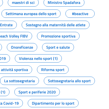
maestri di sci
Ministro Spadafora
Settimana europea dello sport
#beactive
 Entrate
Sostegno alla maternità delle atlete
Beach Volley FIBV
Promozione sportiva
Onoreficenze
Sport e salute
2019
Violenza nello sport (1)
attività sportiva
Riforma sport
La sottosegretaria
Sottosegretaria allo sport
 (1)
Sport e periferie 2020
a Covid-19
Dipartimento per lo sport