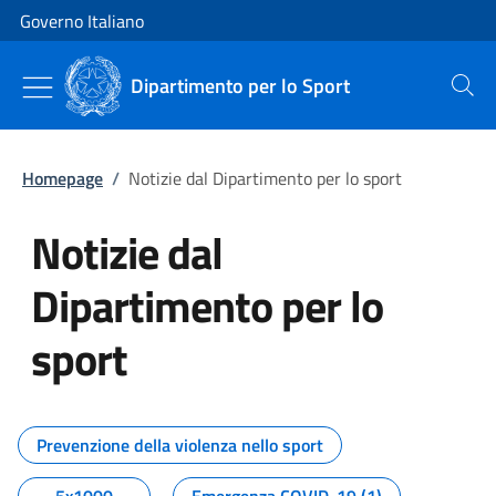
Vai al contenuto
Vai alla navigazione del sito
Governo Italiano
Dipartimento per lo Sport
Cerca
Homepage
/
Notizie dal Dipartimento per lo sport
Notizie dal
Dipartimento per lo
sport
Tutti i contenuti della pagina No
Prevenzione della violenza nello sport