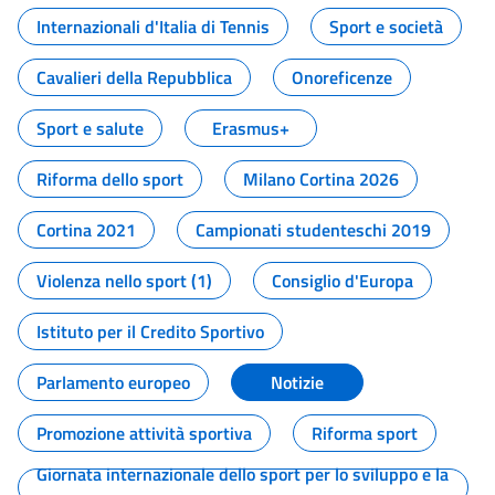
Internazionali d'Italia di Tennis
Sport e società
Cavalieri della Repubblica
Onoreficenze
Sport e salute
Erasmus+
Riforma dello sport
Milano Cortina 2026
Cortina 2021
Campionati studenteschi 2019
Violenza nello sport (1)
Consiglio d'Europa
Istituto per il Credito Sportivo
Parlamento europeo
Notizie
Promozione attività sportiva
Riforma sport
Giornata internazionale dello sport per lo sviluppo e la