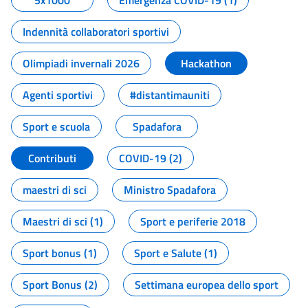
5x1000
Emergenza COVID-19 (1)
Indennità collaboratori sportivi
Olimpiadi invernali 2026
Hackathon
Agenti sportivi
#distantimauniti
Sport e scuola
Spadafora
Contributi
COVID-19 (2)
maestri di sci
Ministro Spadafora
Maestri di sci (1)
Sport e periferie 2018
Sport bonus (1)
Sport e Salute (1)
Sport Bonus (2)
Settimana europea dello sport