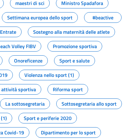
maestri di sci
Ministro Spadafora
Settimana europea dello sport
#beactive
 Entrate
Sostegno alla maternità delle atlete
Beach Volley FIBV
Promozione sportiva
Onoreficenze
Sport e salute
2019
Violenza nello sport (1)
attività sportiva
Riforma sport
La sottosegretaria
Sottosegretaria allo sport
 (1)
Sport e periferie 2020
a Covid-19
Dipartimento per lo sport