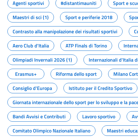
Agenti sportivi
#distantimauniti
Sport e scu
Maestri di sci (1)
Sport e periferie 2018
Spor
Contrasto alla manipolazione dei risultati sportivi
C
Aero Club d'Italia
ATP Finals di Torino
Interna
Olimpiadi Invernali 2026 (1)
Internazionali d'Italia d
Erasmus+
Riforma dello sport
Milano Cor
Consiglio d'Europa
Istituto per il Credito Sportivo
Giornata internazionale dello sport per lo sviluppo e la pac
Bandi Avvisi e Contributi
Lavoro sportivo
Av
Comitato Olimpico Nazionale Italiano
Maestri educa