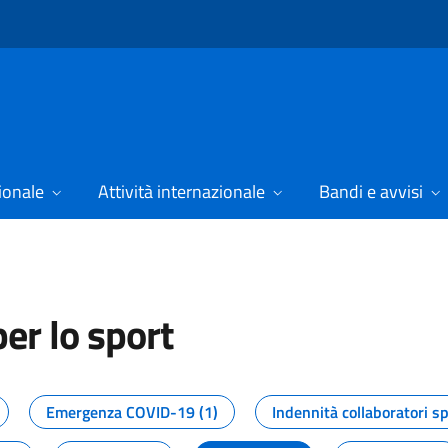
ionale
Attività internazionale
Bandi e avvisi
er lo sport
tizie dal Dipartimento per lo spor
Emergenza COVID-19 (1)
Indennità collaboratori sp