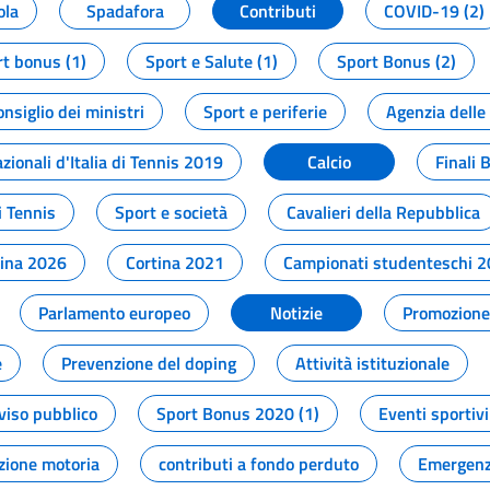
ola
Spadafora
Contributi
COVID-19 (2)
t bonus (1)
Sport e Salute (1)
Sport Bonus (2)
onsiglio dei ministri
Sport e periferie
Agenzia delle
zionali d'Italia di Tennis 2019
Calcio
Finali 
i Tennis
Sport e società
Cavalieri della Repubblica
tina 2026
Cortina 2021
Campionati studenteschi 
Parlamento europeo
Notizie
Promozione 
e
Prevenzione del doping
Attività istituzionale
viso pubblico
Sport Bonus 2020 (1)
Eventi sportivi
zione motoria
contributi a fondo perduto
Emergenz