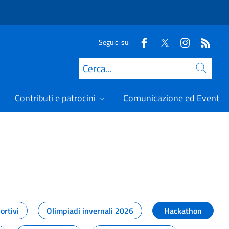
Seguici su:
Cerca
Contributi e patrocini
Comunicazione ed Eventi
t
ortivi
Olimpiadi invernali 2026
Hackathon