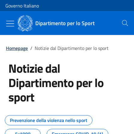
Vai al contenuto
Vai alla navigazione del sito
Governo Italiano
Dipartimento per lo Sport
Cerca
Homepage
/
Notizie dal Dipartimento per lo sport
Notizie dal
Dipartimento per lo
sport
Tutti i contenuti della pagina No
Prevenzione della violenza nello sport