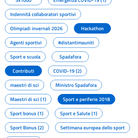
5x1000
Emergenza COVID-19 (1)
Indennità collaboratori sportivi
Olimpiadi invernali 2026
Hackathon
Agenti sportivi
#distantimauniti
Sport e scuola
Spadafora
Contributi
COVID-19 (2)
maestri di sci
Ministro Spadafora
Maestri di sci (1)
Sport e periferie 2018
Sport bonus (1)
Sport e Salute (1)
Sport Bonus (2)
Settimana europea dello sport