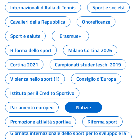
Internazionali d'Italia di Tennis
Sport e società
Cavalieri della Repubblica
Onoreficenze
Sport e salute
Erasmus+
Riforma dello sport
Milano Cortina 2026
Cortina 2021
Campionati studenteschi 2019
Violenza nello sport (1)
Consiglio d'Europa
Istituto per il Credito Sportivo
Parlamento europeo
Notizie
Promozione attività sportiva
Riforma sport
Giornata internazionale dello sport per lo sviluppo e la