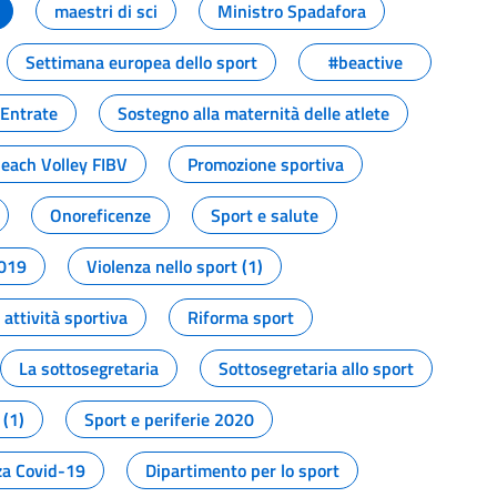
maestri di sci
Ministro Spadafora
Settimana europea dello sport
#beactive
 Entrate
Sostegno alla maternità delle atlete
Beach Volley FIBV
Promozione sportiva
Onoreficenze
Sport e salute
2019
Violenza nello sport (1)
attività sportiva
Riforma sport
La sottosegretaria
Sottosegretaria allo sport
 (1)
Sport e periferie 2020
a Covid-19
Dipartimento per lo sport