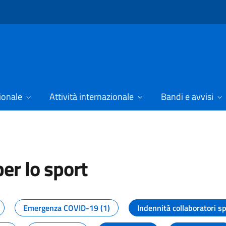
ionale
Attività internazionale
Bandi e avvisi
er lo sport
tizie dal Dipartimento per lo spor
Emergenza COVID-19 (1)
Indennità collaboratori sp