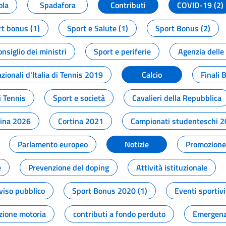
ola
Spadafora
Contributi
COVID-19 (2)
t bonus (1)
Sport e Salute (1)
Sport Bonus (2)
onsiglio dei ministri
Sport e periferie
Agenzia delle
zionali d'Italia di Tennis 2019
Calcio
Finali 
i Tennis
Sport e società
Cavalieri della Repubblica
tina 2026
Cortina 2021
Campionati studenteschi 
Parlamento europeo
Notizie
Promozione 
e
Prevenzione del doping
Attività istituzionale
viso pubblico
Sport Bonus 2020 (1)
Eventi sportivi
zione motoria
contributi a fondo perduto
Emergenz