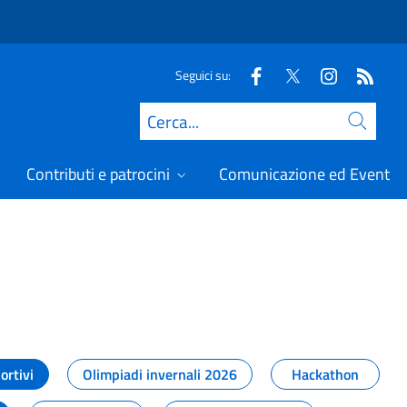
Seguici su:
Cerca
Contributi e patrocini
Comunicazione ed Eventi
t
ortivi
Olimpiadi invernali 2026
Hackathon