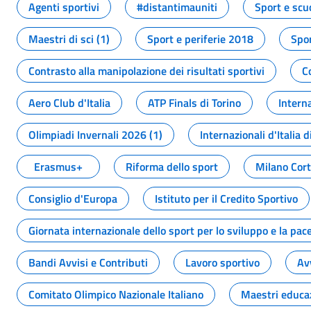
Agenti sportivi
#distantimauniti
Sport e scu
Maestri di sci (1)
Sport e periferie 2018
Spor
Contrasto alla manipolazione dei risultati sportivi
C
Aero Club d'Italia
ATP Finals di Torino
Interna
Olimpiadi Invernali 2026 (1)
Internazionali d'Italia d
Erasmus+
Riforma dello sport
Milano Cor
Consiglio d'Europa
Istituto per il Credito Sportivo
Giornata internazionale dello sport per lo sviluppo e la pac
Bandi Avvisi e Contributi
Lavoro sportivo
Av
Comitato Olimpico Nazionale Italiano
Maestri educa