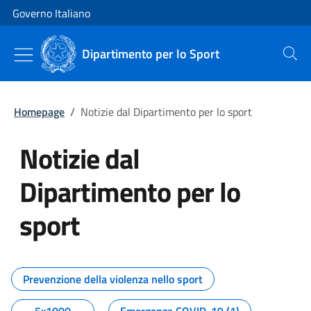
Vai al contenuto
Vai alla navigazione del sito
Governo Italiano
Dipartimento per lo Sport
Cerca
Homepage
/
Notizie dal Dipartimento per lo sport
Notizie dal
Dipartimento per lo
sport
Tutti i contenuti della pagina No
Prevenzione della violenza nello sport