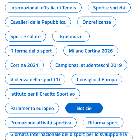
Internazionali d'Italia di Tennis
Sport e società
Cavalieri della Repubblica
Onoreficenze
Sport e salute
Erasmus+
Riforma dello sport
Milano Cortina 2026
Cortina 2021
Campionati studenteschi 2019
Violenza nello sport (1)
Consiglio d'Europa
Istituto per il Credito Sportivo
Parlamento europeo
Notizie
Promozione attività sportiva
Riforma sport
Giornata internazionale dello sport per lo sviluppo e la