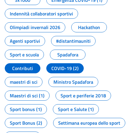
5x1000
Emergenza COVID-19 (1)
Indennità collaboratori sportivi
Olimpiadi invernali 2026
Hackathon
Agenti sportivi
#distantimauniti
Sport e scuola
Spadafora
Contributi
COVID-19 (2)
maestri di sci
Ministro Spadafora
Maestri di sci (1)
Sport e periferie 2018
Sport bonus (1)
Sport e Salute (1)
Sport Bonus (2)
Settimana europea dello sport