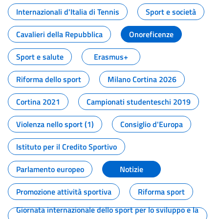
Internazionali d'Italia di Tennis
Sport e società
Cavalieri della Repubblica
Onoreficenze
Sport e salute
Erasmus+
Riforma dello sport
Milano Cortina 2026
Cortina 2021
Campionati studenteschi 2019
Violenza nello sport (1)
Consiglio d'Europa
Istituto per il Credito Sportivo
Parlamento europeo
Notizie
Promozione attività sportiva
Riforma sport
Giornata internazionale dello sport per lo sviluppo e la