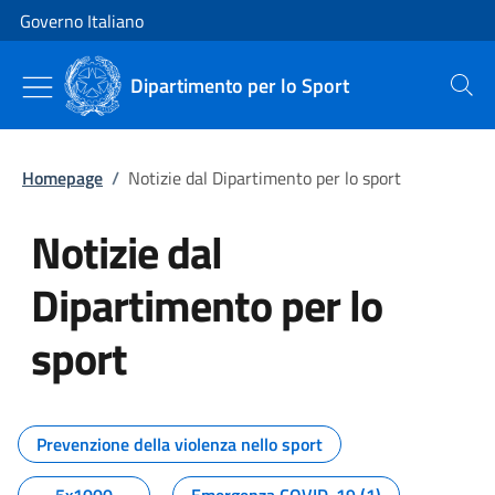
Vai al contenuto
Vai alla navigazione del sito
Governo Italiano
Dipartimento per lo Sport
Cerca
Homepage
/
Notizie dal Dipartimento per lo sport
Notizie dal
Dipartimento per lo
sport
Tutti i contenuti della pagina No
Prevenzione della violenza nello sport