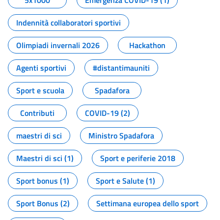
5x1000
Emergenza COVID-19 (1)
Indennità collaboratori sportivi
Olimpiadi invernali 2026
Hackathon
Agenti sportivi
#distantimauniti
Sport e scuola
Spadafora
Contributi
COVID-19 (2)
maestri di sci
Ministro Spadafora
Maestri di sci (1)
Sport e periferie 2018
Sport bonus (1)
Sport e Salute (1)
Sport Bonus (2)
Settimana europea dello sport