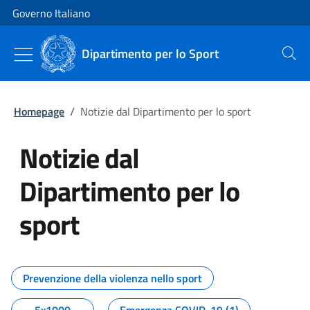
Vai al contenuto
Vai alla navigazione del sito
Governo Italiano
Dipartimento per lo Sport
Cerca
Homepage
/
Notizie dal Dipartimento per lo sport
Notizie dal
Dipartimento per lo
sport
Tutti i contenuti della pagina No
Prevenzione della violenza nello sport