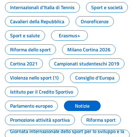
Internazionali d'Italia di Tennis
Sport e società
Cavalieri della Repubblica
Onoreficenze
Sport e salute
Erasmus+
Riforma dello sport
Milano Cortina 2026
Cortina 2021
Campionati studenteschi 2019
Violenza nello sport (1)
Consiglio d'Europa
Istituto per il Credito Sportivo
Parlamento europeo
Notizie
Promozione attività sportiva
Riforma sport
Giornata internazionale dello sport per lo sviluppo e la