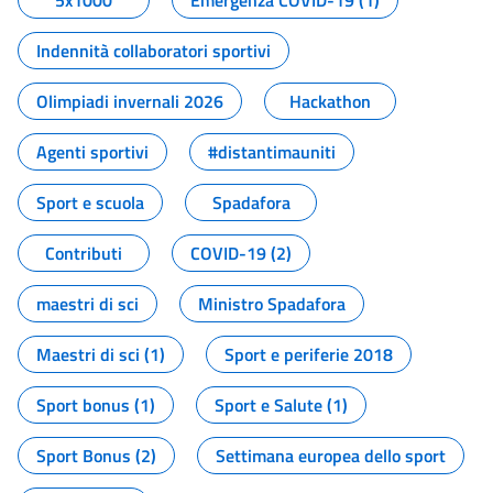
5x1000
Emergenza COVID-19 (1)
Indennità collaboratori sportivi
Olimpiadi invernali 2026
Hackathon
Agenti sportivi
#distantimauniti
Sport e scuola
Spadafora
Contributi
COVID-19 (2)
maestri di sci
Ministro Spadafora
Maestri di sci (1)
Sport e periferie 2018
Sport bonus (1)
Sport e Salute (1)
Sport Bonus (2)
Settimana europea dello sport