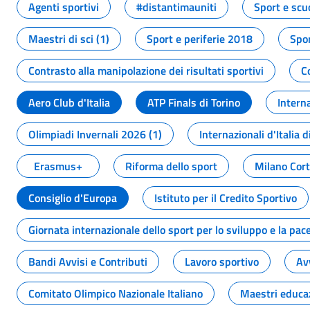
Agenti sportivi
#distantimauniti
Sport e scu
Maestri di sci (1)
Sport e periferie 2018
Spor
Contrasto alla manipolazione dei risultati sportivi
C
Aero Club d'Italia
ATP Finals di Torino
Interna
Olimpiadi Invernali 2026 (1)
Internazionali d'Italia d
Erasmus+
Riforma dello sport
Milano Cor
Consiglio d'Europa
Istituto per il Credito Sportivo
Giornata internazionale dello sport per lo sviluppo e la pac
Bandi Avvisi e Contributi
Lavoro sportivo
Av
Comitato Olimpico Nazionale Italiano
Maestri educa