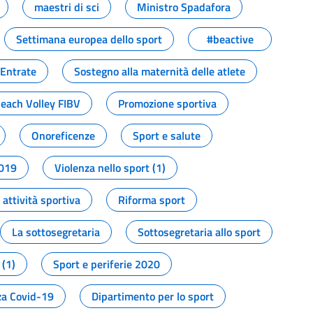
maestri di sci
Ministro Spadafora
Settimana europea dello sport
#beactive
 Entrate
Sostegno alla maternità delle atlete
Beach Volley FIBV
Promozione sportiva
Onoreficenze
Sport e salute
2019
Violenza nello sport (1)
attività sportiva
Riforma sport
La sottosegretaria
Sottosegretaria allo sport
 (1)
Sport e periferie 2020
a Covid-19
Dipartimento per lo sport