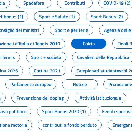
ola
Spadafora
Contributi
COVID-19 (2)
t bonus (1)
Sport e Salute (1)
Sport Bonus (2)
onsiglio dei ministri
Sport e periferie
Agenzia delle
zionali d'Italia di Tennis 2019
Calcio
Finali 
i Tennis
Sport e società
Cavalieri della Repubblica
tina 2026
Cortina 2021
Campionati studenteschi 
Parlamento europeo
Notizie
Promozione 
e
Prevenzione del doping
Attività istituzionale
viso pubblico
Sport Bonus 2020 (1)
Eventi sportivi
zione motoria
contributi a fondo perduto
Emergenz