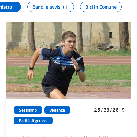
nistro
Bandi e avvisi (1)
Bici in Comune
25/03/2019
Sessismo
Violenza
Parità di genere