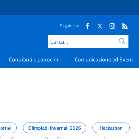
Seguici su:
Cerca
Contributi e patrocini
Comunicazione ed Eventi
t
ortivi
Olimpiadi invernali 2026
Hackathon