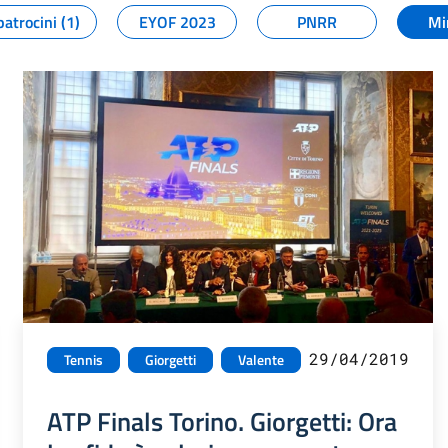
patrocini (1)
EYOF 2023
PNRR
Mi
29/04/2019
Tennis
Giorgetti
Valente
ATP Finals Torino. Giorgetti: Ora