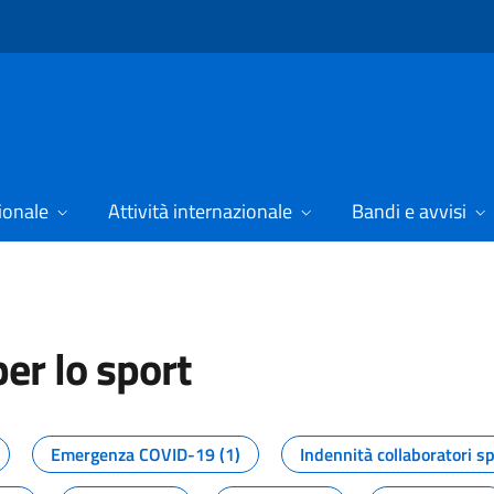
ionale
Attività internazionale
Bandi e avvisi
er lo sport
tizie dal Dipartimento per lo spor
Emergenza COVID-19 (1)
Indennità collaboratori sp