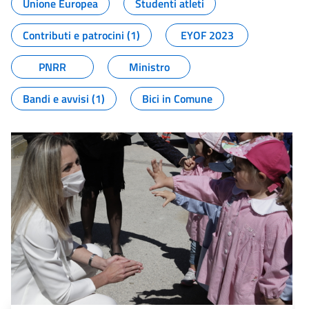
Unione Europea
Studenti atleti
Contributi e patrocini (1)
EYOF 2023
PNRR
Ministro
Bandi e avvisi (1)
Bici in Comune