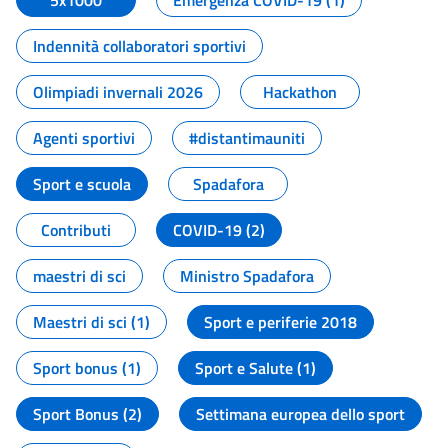
5x1000
Emergenza COVID-19 (1)
Indennità collaboratori sportivi
Olimpiadi invernali 2026
Hackathon
Agenti sportivi
#distantimauniti
Sport e scuola
Spadafora
Contributi
COVID-19 (2)
maestri di sci
Ministro Spadafora
Maestri di sci (1)
Sport e periferie 2018
Sport bonus (1)
Sport e Salute (1)
Sport Bonus (2)
Settimana europea dello sport