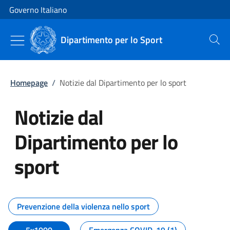
Vai al contenuto
Vai alla navigazione del sito
Governo Italiano
Dipartimento per lo Sport
Cerca
Homepage
/
Notizie dal Dipartimento per lo sport
Notizie dal
Dipartimento per lo
sport
Tutti i contenuti della pagina No
Prevenzione della violenza nello sport