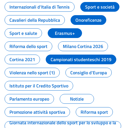
Internazionali d'Italia di Tennis
Sport e società
Cavalieri della Repubblica
Onoreficenze
Sport e salute
Erasmus+
Riforma dello sport
Milano Cortina 2026
Cortina 2021
Campionati studenteschi 2019
Violenza nello sport (1)
Consiglio d'Europa
Istituto per il Credito Sportivo
Parlamento europeo
Notizie
Promozione attività sportiva
Riforma sport
Giornata internazionale dello sport per lo sviluppo e la