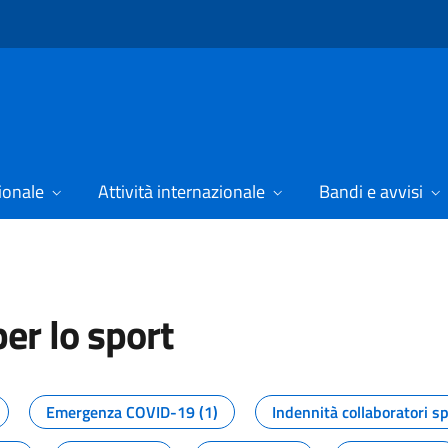
ionale
Attività internazionale
Bandi e avvisi
er lo sport
tizie dal Dipartimento per lo spor
Emergenza COVID-19 (1)
Indennità collaboratori sp