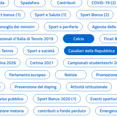
ola
Spadafora
Contributi
COVID-19 (2)
t bonus (1)
Sport e Salute (1)
Sport Bonus (2)
onsiglio dei ministri
Sport e periferie
Agenzia delle
zionali d'Italia di Tennis 2019
Calcio
Finali 
i Tennis
Sport e società
Cavalieri della Repubblica
tina 2026
Cortina 2021
Campionati studenteschi 
Parlamento europeo
Notizie
Promozione 
e
Prevenzione del doping
Attività istituzionale
viso pubblico
Sport Bonus 2020 (1)
Eventi sportivi
zione motoria
contributi a fondo perduto
Emergenz