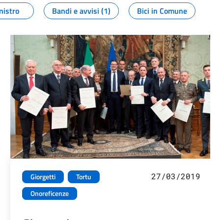
nistro
Bandi e avvisi (1)
Bici in Comune
27/03/2019
Giorgetti
Tortu
Onoreficenze