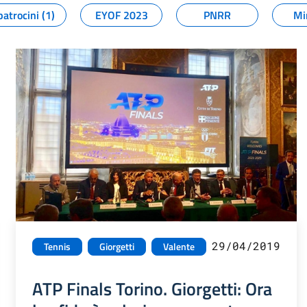
patrocini (1)
EYOF 2023
PNRR
Mi
29/04/2019
Tennis
Giorgetti
Valente
ATP Finals Torino. Giorgetti: Ora