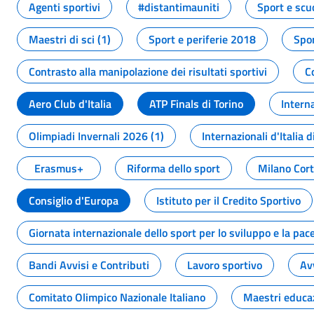
Agenti sportivi
#distantimauniti
Sport e scu
Maestri di sci (1)
Sport e periferie 2018
Spor
Contrasto alla manipolazione dei risultati sportivi
C
Aero Club d'Italia
ATP Finals di Torino
Interna
Olimpiadi Invernali 2026 (1)
Internazionali d'Italia d
Erasmus+
Riforma dello sport
Milano Cor
Consiglio d'Europa
Istituto per il Credito Sportivo
Giornata internazionale dello sport per lo sviluppo e la pac
Bandi Avvisi e Contributi
Lavoro sportivo
Av
Comitato Olimpico Nazionale Italiano
Maestri educa