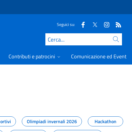
Seguici su:
Cerca
Contributi e patrocini
Comunicazione ed Eventi
t
ortivi
Olimpiadi invernali 2026
Hackathon