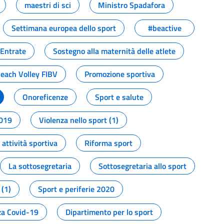
maestri di sci
Ministro Spadafora
Settimana europea dello sport
#beactive
 Entrate
Sostegno alla maternità delle atlete
Beach Volley FIBV
Promozione sportiva
Onoreficenze
Sport e salute
2019
Violenza nello sport (1)
attività sportiva
Riforma sport
La sottosegretaria
Sottosegretaria allo sport
 (1)
Sport e periferie 2020
a Covid-19
Dipartimento per lo sport