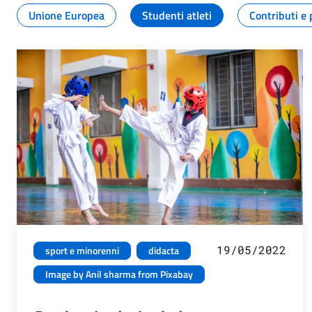
Unione Europea
Studenti atleti
Contributi e 
19/05/2022
sport e minorenni
didacta
Image by Anil sharma from Pixabay