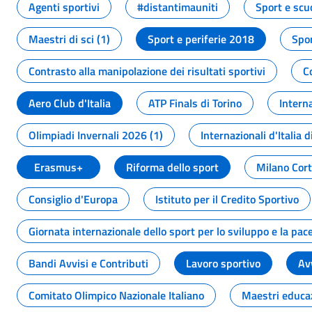
Agenti sportivi
#distantimauniti
Sport e scu
Maestri di sci (1)
Sport e periferie 2018
Spor
Contrasto alla manipolazione dei risultati sportivi
C
Aero Club d'Italia
ATP Finals di Torino
Interna
Olimpiadi Invernali 2026 (1)
Internazionali d'Italia d
Erasmus+
Riforma dello sport
Milano Cor
Consiglio d'Europa
Istituto per il Credito Sportivo
Giornata internazionale dello sport per lo sviluppo e la pac
Bandi Avvisi e Contributi
Lavoro sportivo
Av
Comitato Olimpico Nazionale Italiano
Maestri educa