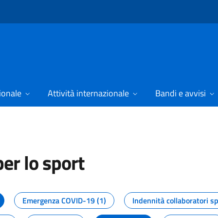
ionale
Attività internazionale
Bandi e avvisi
er lo sport
tizie dal Dipartimento per lo spor
Emergenza COVID-19 (1)
Indennità collaboratori sp