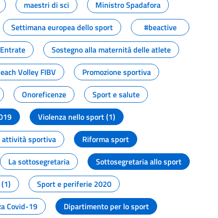
maestri di sci
Ministro Spadafora
Settimana europea dello sport
#beactive
 Entrate
Sostegno alla maternità delle atlete
Beach Volley FIBV
Promozione sportiva
Onoreficenze
Sport e salute
2019
Violenza nello sport (1)
attività sportiva
Riforma sport
La sottosegretaria
Sottosegretaria allo sport
 (1)
Sport e periferie 2020
a Covid-19
Dipartimento per lo sport