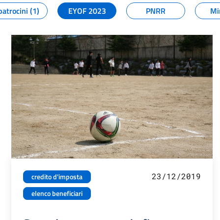
patrocini (1)
EYOF 2023
PNRR
Mi
23/12/2019
credito d'imposta
elenco beneficiari