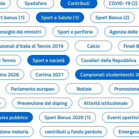
ola
Spadafora
Contributi
COVID-19 (2)
t bonus (1)
Sport e Salute (1)
Sport Bonus (2)
onsiglio dei ministri
Sport e periferie
Agenzia delle
zionali d'Italia di Tennis 2019
Calcio
Finali 
i Tennis
Sport e società
Cavalieri della Repubblica
tina 2026
Cortina 2021
Campionati studenteschi 
Parlamento europeo
Notizie
Promozione 
e
Prevenzione del doping
Attività istituzionale
viso pubblico
Sport Bonus 2020 (1)
Eventi sportivi
zione motoria
contributi a fondo perduto
Emergenz