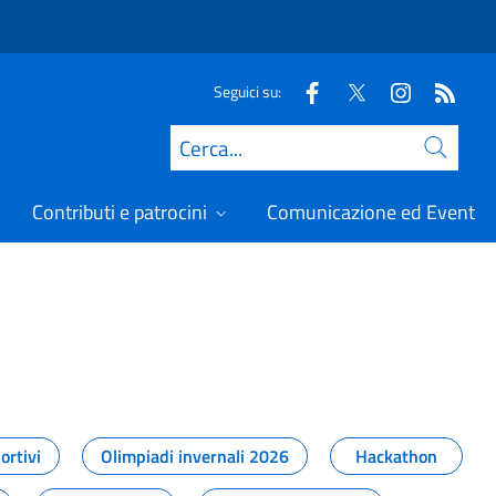
Seguici su:
Cerca
Contributi e patrocini
Comunicazione ed Eventi
t
ortivi
Olimpiadi invernali 2026
Hackathon