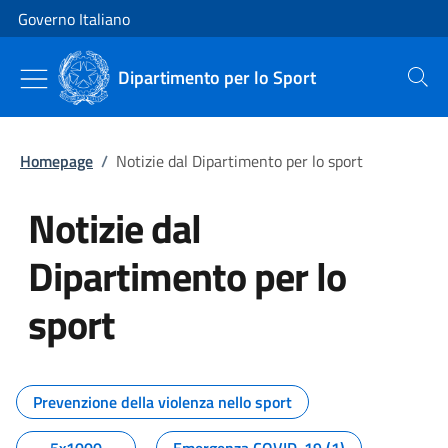
Vai al contenuto
Vai alla navigazione del sito
Governo Italiano
Dipartimento per lo Sport
Cerca
Homepage
/
Notizie dal Dipartimento per lo sport
Notizie dal
Dipartimento per lo
sport
Tutti i contenuti della pagina No
Prevenzione della violenza nello sport