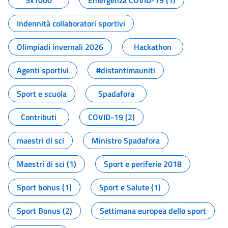
5x1000
Emergenza COVID-19 (1)
Indennità collaboratori sportivi
Olimpiadi invernali 2026
Hackathon
Agenti sportivi
#distantimauniti
Sport e scuola
Spadafora
Contributi
COVID-19 (2)
maestri di sci
Ministro Spadafora
Maestri di sci (1)
Sport e periferie 2018
Sport bonus (1)
Sport e Salute (1)
Sport Bonus (2)
Settimana europea dello sport