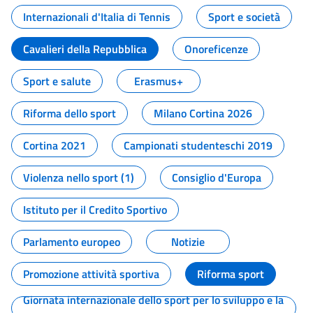
Internazionali d'Italia di Tennis
Sport e società
Cavalieri della Repubblica
Onoreficenze
Sport e salute
Erasmus+
Riforma dello sport
Milano Cortina 2026
Cortina 2021
Campionati studenteschi 2019
Violenza nello sport (1)
Consiglio d'Europa
Istituto per il Credito Sportivo
Parlamento europeo
Notizie
Promozione attività sportiva
Riforma sport
Giornata internazionale dello sport per lo sviluppo e la