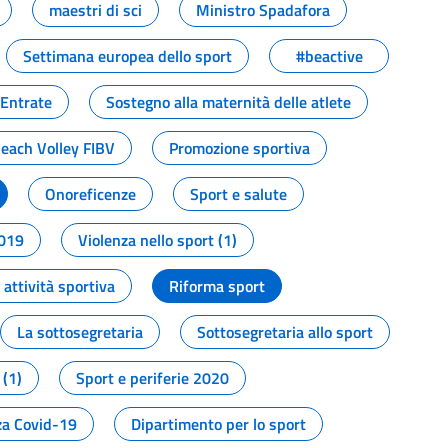
maestri di sci
Ministro Spadafora
Settimana europea dello sport
#beactive
 Entrate
Sostegno alla maternità delle atlete
Beach Volley FIBV
Promozione sportiva
Onoreficenze
Sport e salute
2019
Violenza nello sport (1)
attività sportiva
Riforma sport
La sottosegretaria
Sottosegretaria allo sport
 (1)
Sport e periferie 2020
a Covid-19
Dipartimento per lo sport