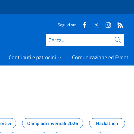
Seguici su:
Cerca
Contributi e patrocini
Comunicazione ed Eventi
t
ortivi
Olimpiadi invernali 2026
Hackathon