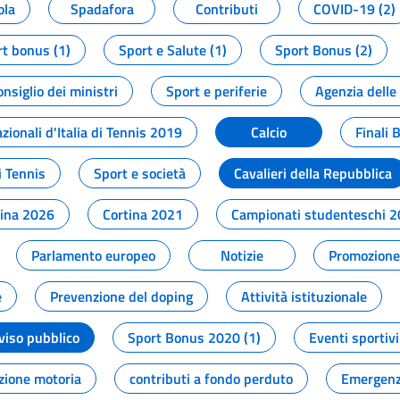
ola
Spadafora
Contributi
COVID-19 (2)
t bonus (1)
Sport e Salute (1)
Sport Bonus (2)
onsiglio dei ministri
Sport e periferie
Agenzia delle
zionali d'Italia di Tennis 2019
Calcio
Finali 
i Tennis
Sport e società
Cavalieri della Repubblica
tina 2026
Cortina 2021
Campionati studenteschi 
Parlamento europeo
Notizie
Promozione 
e
Prevenzione del doping
Attività istituzionale
viso pubblico
Sport Bonus 2020 (1)
Eventi sportivi
zione motoria
contributi a fondo perduto
Emergenz