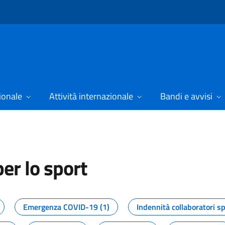
ionale
Attività internazionale
Bandi e avvisi
er lo sport
tizie dal Dipartimento per lo spor
Emergenza COVID-19 (1)
Indennità collaboratori sp