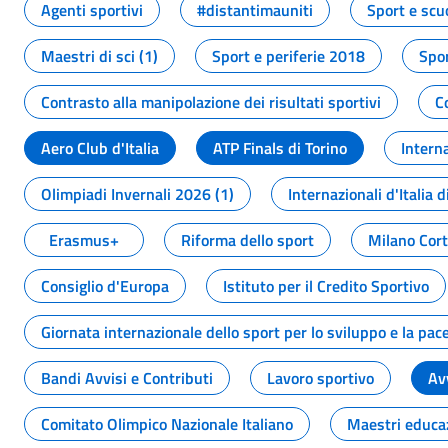
Agenti sportivi
#distantimauniti
Sport e scu
Maestri di sci (1)
Sport e periferie 2018
Spor
Contrasto alla manipolazione dei risultati sportivi
C
Aero Club d'Italia
ATP Finals di Torino
Interna
Olimpiadi Invernali 2026 (1)
Internazionali d'Italia d
Erasmus+
Riforma dello sport
Milano Cor
Consiglio d'Europa
Istituto per il Credito Sportivo
Giornata internazionale dello sport per lo sviluppo e la pac
Bandi Avvisi e Contributi
Lavoro sportivo
Av
Comitato Olimpico Nazionale Italiano
Maestri educa