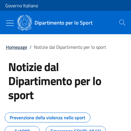
Vai al contenuto
Vai alla navigazione del sito
Governo Italiano
Dipartimento per lo Sport
Cerca
Homepage
/
Notizie dal Dipartimento per lo sport
Notizie dal
Dipartimento per lo
sport
Tutti i contenuti della pagina No
Prevenzione della violenza nello sport