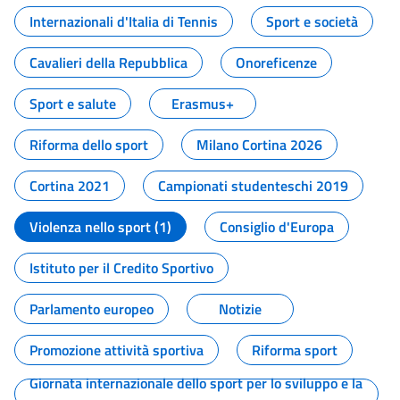
Internazionali d'Italia di Tennis
Sport e società
Cavalieri della Repubblica
Onoreficenze
Sport e salute
Erasmus+
Riforma dello sport
Milano Cortina 2026
Cortina 2021
Campionati studenteschi 2019
Violenza nello sport (1)
Consiglio d'Europa
Istituto per il Credito Sportivo
Parlamento europeo
Notizie
Promozione attività sportiva
Riforma sport
Giornata internazionale dello sport per lo sviluppo e la