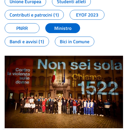
Unione Europea
Studenti atleti
Contributi e patrocini (1)
EYOF 2023
PNRR
Ministro
Bandi e avvisi (1)
Bici in Comune