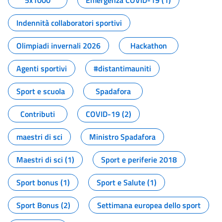
5x1000
Emergenza COVID-19 (1)
Indennità collaboratori sportivi
Olimpiadi invernali 2026
Hackathon
Agenti sportivi
#distantimauniti
Sport e scuola
Spadafora
Contributi
COVID-19 (2)
maestri di sci
Ministro Spadafora
Maestri di sci (1)
Sport e periferie 2018
Sport bonus (1)
Sport e Salute (1)
Sport Bonus (2)
Settimana europea dello sport