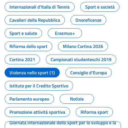
Internazionali d'Italia di Tennis
Sport e società
Cavalieri della Repubblica
Onoreficenze
Sport e salute
Erasmus+
Riforma dello sport
Milano Cortina 2026
Cortina 2021
Campionati studenteschi 2019
Violenza nello sport (1)
Consiglio d'Europa
Istituto per il Credito Sportivo
Parlamento europeo
Notizie
Promozione attività sportiva
Riforma sport
Giornata internazionale dello sport per lo sviluppo e la