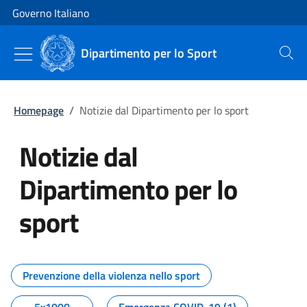
Vai al contenuto
Vai alla navigazione del sito
Governo Italiano
Dipartimento per lo Sport
Cerca
Homepage
/
Notizie dal Dipartimento per lo sport
Notizie dal
Dipartimento per lo
sport
Tutti i contenuti della pagina No
Prevenzione della violenza nello sport