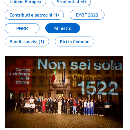
Unione Europea
Studenti atleti
Contributi e patrocini (1)
EYOF 2023
PNRR
Ministro
Bandi e avvisi (1)
Bici in Comune