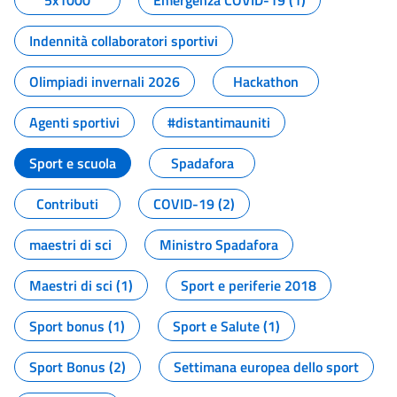
5x1000
Emergenza COVID-19 (1)
Indennità collaboratori sportivi
Olimpiadi invernali 2026
Hackathon
Agenti sportivi
#distantimauniti
Sport e scuola
Spadafora
Contributi
COVID-19 (2)
maestri di sci
Ministro Spadafora
Maestri di sci (1)
Sport e periferie 2018
Sport bonus (1)
Sport e Salute (1)
Sport Bonus (2)
Settimana europea dello sport