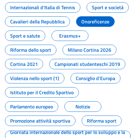
Internazionali d'Italia di Tennis
Sport e società
Cavalieri della Repubblica
Onoreficenze
Sport e salute
Erasmus+
Riforma dello sport
Milano Cortina 2026
Cortina 2021
Campionati studenteschi 2019
Violenza nello sport (1)
Consiglio d'Europa
Istituto per il Credito Sportivo
Parlamento europeo
Notizie
Promozione attività sportiva
Riforma sport
Giornata internazionale dello sport per lo sviluppo e la