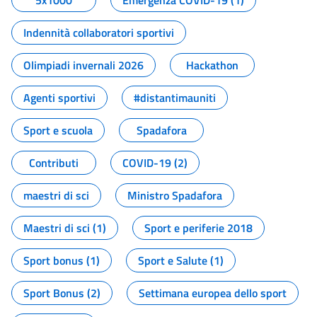
5x1000
Emergenza COVID-19 (1)
Indennità collaboratori sportivi
Olimpiadi invernali 2026
Hackathon
Agenti sportivi
#distantimauniti
Sport e scuola
Spadafora
Contributi
COVID-19 (2)
maestri di sci
Ministro Spadafora
Maestri di sci (1)
Sport e periferie 2018
Sport bonus (1)
Sport e Salute (1)
Sport Bonus (2)
Settimana europea dello sport