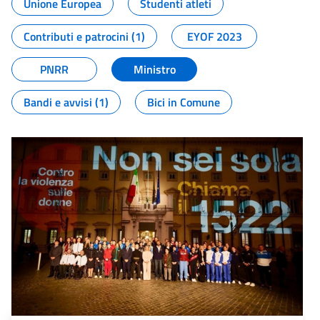
Unione Europea
Studenti atleti
Contributi e patrocini (1)
EYOF 2023
PNRR
Ministro
Bandi e avvisi (1)
Bici in Comune