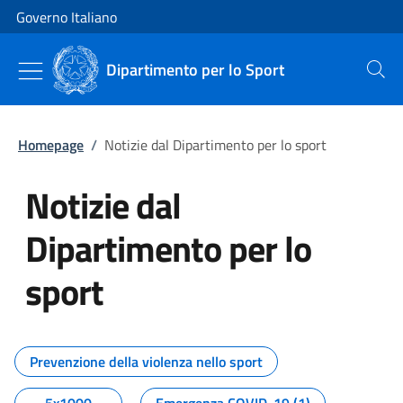
Vai al contenuto
Vai alla navigazione del sito
Governo Italiano
Dipartimento per lo Sport
Cerca
Homepage
/
Notizie dal Dipartimento per lo sport
Notizie dal
Dipartimento per lo
sport
Tutti i contenuti della pagina No
Prevenzione della violenza nello sport