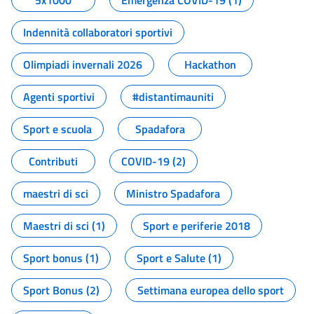
5x1000
Emergenza COVID-19 (1)
Indennità collaboratori sportivi
Olimpiadi invernali 2026
Hackathon
Agenti sportivi
#distantimauniti
Sport e scuola
Spadafora
Contributi
COVID-19 (2)
maestri di sci
Ministro Spadafora
Maestri di sci (1)
Sport e periferie 2018
Sport bonus (1)
Sport e Salute (1)
Sport Bonus (2)
Settimana europea dello sport