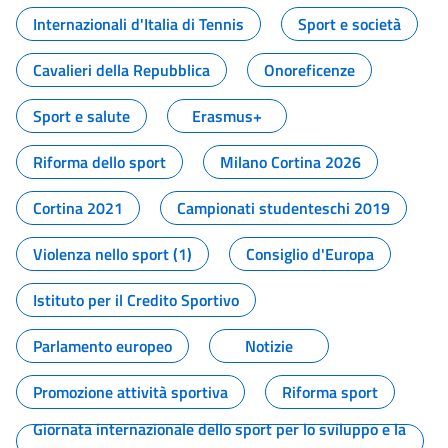
Internazionali d'Italia di Tennis
Sport e società
Cavalieri della Repubblica
Onoreficenze
Sport e salute
Erasmus+
Riforma dello sport
Milano Cortina 2026
Cortina 2021
Campionati studenteschi 2019
Violenza nello sport (1)
Consiglio d'Europa
Istituto per il Credito Sportivo
Parlamento europeo
Notizie
Promozione attività sportiva
Riforma sport
Giornata internazionale dello sport per lo sviluppo e la