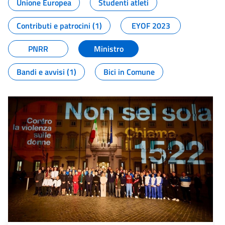
Unione Europea
Studenti atleti
Contributi e patrocini (1)
EYOF 2023
PNRR
Ministro
Bandi e avvisi (1)
Bici in Comune