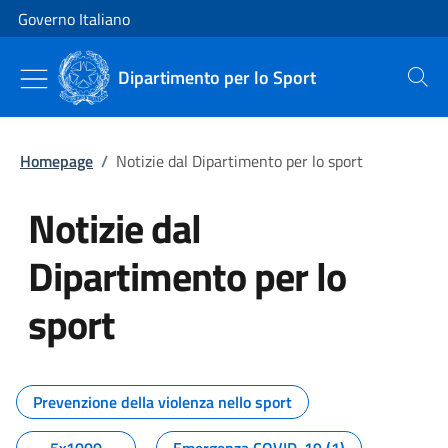
Vai al contenuto
Vai alla navigazione del sito
Governo Italiano
Dipartimento per lo Sport
Cerca
Homepage
/
Notizie dal Dipartimento per lo sport
Notizie dal
Dipartimento per lo
sport
Tutti i contenuti della pagina No
Prevenzione della violenza nello sport