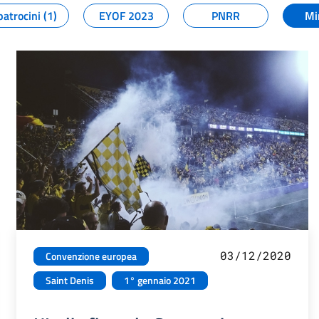
patrocini (1)
EYOF 2023
PNRR
Mi
03/12/2020
Convenzione europea
Saint Denis
1° gennaio 2021