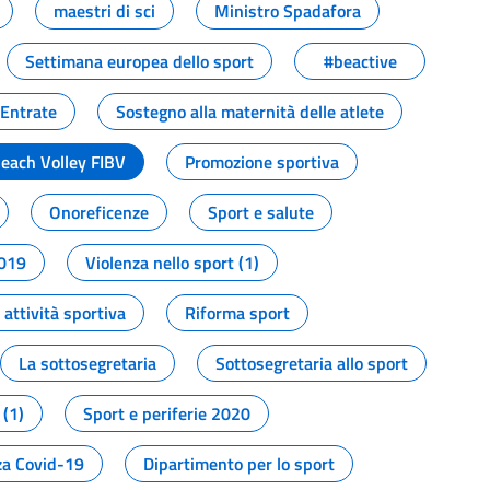
maestri di sci
Ministro Spadafora
Settimana europea dello sport
#beactive
 Entrate
Sostegno alla maternità delle atlete
Beach Volley FIBV
Promozione sportiva
Onoreficenze
Sport e salute
2019
Violenza nello sport (1)
attività sportiva
Riforma sport
La sottosegretaria
Sottosegretaria allo sport
 (1)
Sport e periferie 2020
a Covid-19
Dipartimento per lo sport