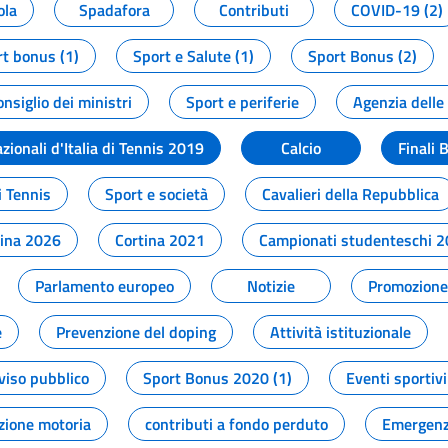
ola
Spadafora
Contributi
COVID-19 (2)
t bonus (1)
Sport e Salute (1)
Sport Bonus (2)
onsiglio dei ministri
Sport e periferie
Agenzia delle
zionali d'Italia di Tennis 2019
Calcio
Finali 
i Tennis
Sport e società
Cavalieri della Repubblica
tina 2026
Cortina 2021
Campionati studenteschi 
Parlamento europeo
Notizie
Promozione 
e
Prevenzione del doping
Attività istituzionale
viso pubblico
Sport Bonus 2020 (1)
Eventi sportivi
zione motoria
contributi a fondo perduto
Emergenz