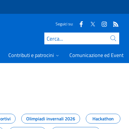
Seguici su:
Cerca
Contributi e patrocini
Comunicazione ed Eventi
t
ortivi
Olimpiadi invernali 2026
Hackathon