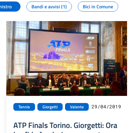
nistro
Bandi e avvisi (1)
Bici in Comune
29/04/2019
Tennis
Giorgetti
Valente
ATP Finals Torino. Giorgetti: Ora