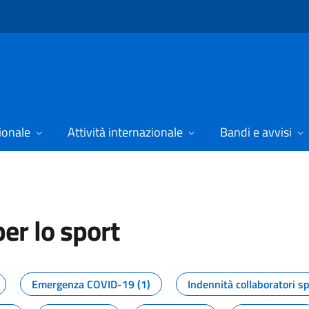
ionale
Attività internazionale
Bandi e avvisi
er lo sport
tizie dal Dipartimento per lo spor
Emergenza COVID-19 (1)
Indennità collaboratori sp