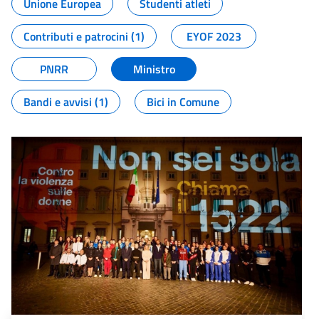
Unione Europea
Studenti atleti
Contributi e patrocini (1)
EYOF 2023
PNRR
Ministro
Bandi e avvisi (1)
Bici in Comune