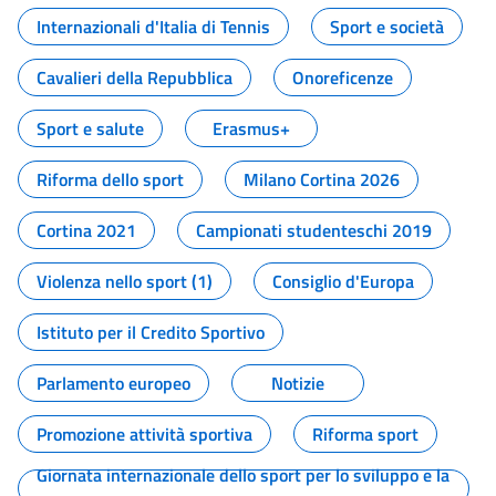
Internazionali d'Italia di Tennis
Sport e società
Cavalieri della Repubblica
Onoreficenze
Sport e salute
Erasmus+
Riforma dello sport
Milano Cortina 2026
Cortina 2021
Campionati studenteschi 2019
Violenza nello sport (1)
Consiglio d'Europa
Istituto per il Credito Sportivo
Parlamento europeo
Notizie
Promozione attività sportiva
Riforma sport
Giornata internazionale dello sport per lo sviluppo e la