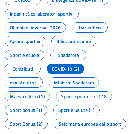
5x1000
Emergenza COVID-19 (1)
Indennità collaboratori sportivi
Olimpiadi invernali 2026
Hackathon
Agenti sportivi
#distantimauniti
Sport e scuola
Spadafora
Contributi
COVID-19 (2)
maestri di sci
Ministro Spadafora
Maestri di sci (1)
Sport e periferie 2018
Sport bonus (1)
Sport e Salute (1)
Sport Bonus (2)
Settimana europea dello sport