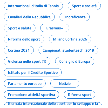
Internazionali d'Italia di Tennis
Sport e società
Cavalieri della Repubblica
Onoreficenze
Sport e salute
Erasmus+
Riforma dello sport
Milano Cortina 2026
Cortina 2021
Campionati studenteschi 2019
Violenza nello sport (1)
Consiglio d'Europa
Istituto per il Credito Sportivo
Parlamento europeo
Notizie
Promozione attività sportiva
Riforma sport
Giornata internazionale dello sport per lo sviluppo e la