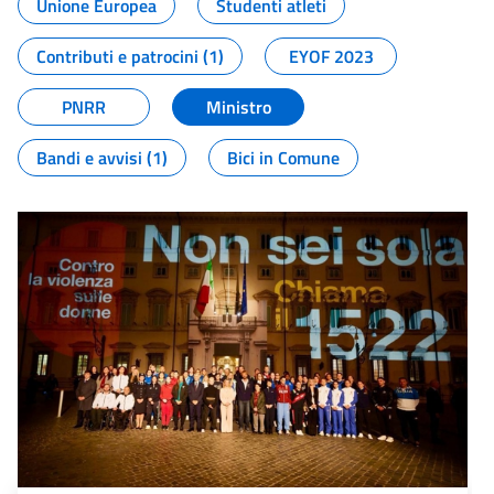
Unione Europea
Studenti atleti
Contributi e patrocini (1)
EYOF 2023
PNRR
Ministro
Bandi e avvisi (1)
Bici in Comune