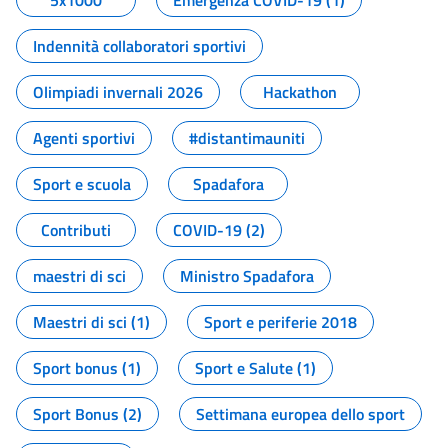
5x1000
Emergenza COVID-19 (1)
Indennità collaboratori sportivi
Olimpiadi invernali 2026
Hackathon
Agenti sportivi
#distantimauniti
Sport e scuola
Spadafora
Contributi
COVID-19 (2)
maestri di sci
Ministro Spadafora
Maestri di sci (1)
Sport e periferie 2018
Sport bonus (1)
Sport e Salute (1)
Sport Bonus (2)
Settimana europea dello sport