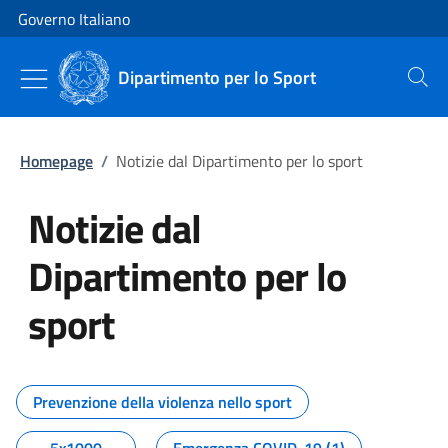
Vai al contenuto
Vai alla navigazione del sito
Governo Italiano
Dipartimento per lo Sport
Cerca
Homepage
/
Notizie dal Dipartimento per lo sport
Notizie dal
Dipartimento per lo
sport
Tutti i contenuti della pagina No
Prevenzione della violenza nello sport