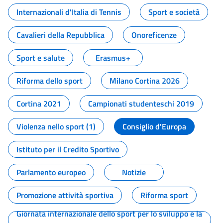
Internazionali d'Italia di Tennis
Sport e società
Cavalieri della Repubblica
Onoreficenze
Sport e salute
Erasmus+
Riforma dello sport
Milano Cortina 2026
Cortina 2021
Campionati studenteschi 2019
Violenza nello sport (1)
Consiglio d'Europa
Istituto per il Credito Sportivo
Parlamento europeo
Notizie
Promozione attività sportiva
Riforma sport
Giornata internazionale dello sport per lo sviluppo e la