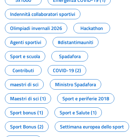
5x1000
Emergenza COVID-19 (1)
Indennità collaboratori sportivi
Olimpiadi invernali 2026
Hackathon
Agenti sportivi
#distantimauniti
Sport e scuola
Spadafora
Contributi
COVID-19 (2)
maestri di sci
Ministro Spadafora
Maestri di sci (1)
Sport e periferie 2018
Sport bonus (1)
Sport e Salute (1)
Sport Bonus (2)
Settimana europea dello sport