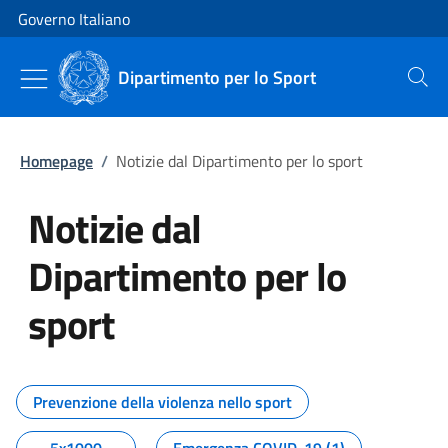
Vai al contenuto
Vai alla navigazione del sito
Governo Italiano
Dipartimento per lo Sport
Cerca
Homepage
/
Notizie dal Dipartimento per lo sport
Notizie dal
Dipartimento per lo
sport
Tutti i contenuti della pagina No
Prevenzione della violenza nello sport