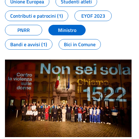
Unione Europea
Studenti atleti
Contributi e patrocini (1)
EYOF 2023
PNRR
Ministro
Bandi e avvisi (1)
Bici in Comune