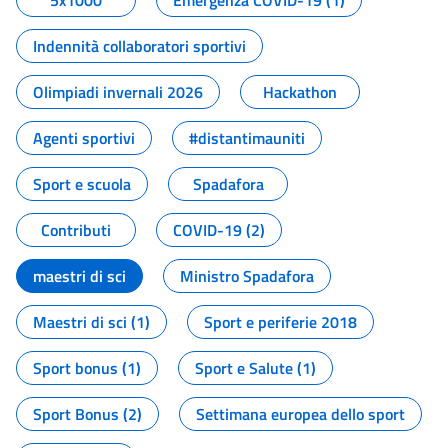
5x1000
Emergenza COVID-19 (1)
Indennità collaboratori sportivi
Olimpiadi invernali 2026
Hackathon
Agenti sportivi
#distantimauniti
Sport e scuola
Spadafora
Contributi
COVID-19 (2)
maestri di sci
Ministro Spadafora
Maestri di sci (1)
Sport e periferie 2018
Sport bonus (1)
Sport e Salute (1)
Sport Bonus (2)
Settimana europea dello sport