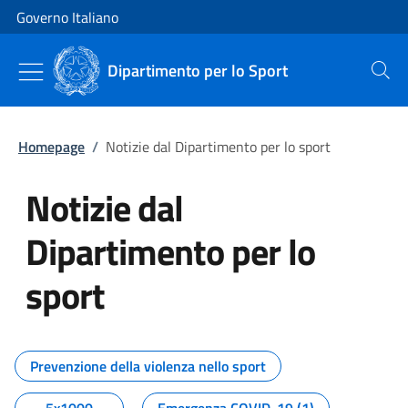
Vai al contenuto
Vai alla navigazione del sito
Governo Italiano
Dipartimento per lo Sport
Cerca
Homepage
/
Notizie dal Dipartimento per lo sport
Notizie dal
Dipartimento per lo
sport
Tutti i contenuti della pagina No
Prevenzione della violenza nello sport