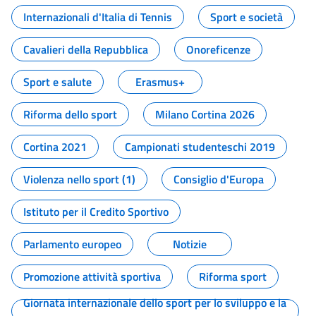
Internazionali d'Italia di Tennis
Sport e società
Cavalieri della Repubblica
Onoreficenze
Sport e salute
Erasmus+
Riforma dello sport
Milano Cortina 2026
Cortina 2021
Campionati studenteschi 2019
Violenza nello sport (1)
Consiglio d'Europa
Istituto per il Credito Sportivo
Parlamento europeo
Notizie
Promozione attività sportiva
Riforma sport
Giornata internazionale dello sport per lo sviluppo e la