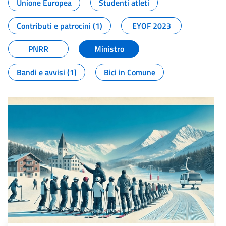
Unione Europea
Studenti atleti
Contributi e patrocini (1)
EYOF 2023
PNRR
Ministro
Bandi e avvisi (1)
Bici in Comune