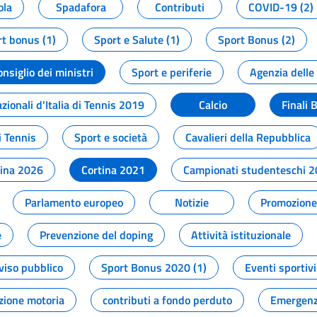
ola
Spadafora
Contributi
COVID-19 (2)
t bonus (1)
Sport e Salute (1)
Sport Bonus (2)
onsiglio dei ministri
Sport e periferie
Agenzia delle
zionali d'Italia di Tennis 2019
Calcio
Finali 
i Tennis
Sport e società
Cavalieri della Repubblica
tina 2026
Cortina 2021
Campionati studenteschi 
Parlamento europeo
Notizie
Promozione 
e
Prevenzione del doping
Attività istituzionale
viso pubblico
Sport Bonus 2020 (1)
Eventi sportivi
zione motoria
contributi a fondo perduto
Emergenz