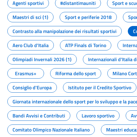
Agenti sportivi
#distantimauniti
Sport e scu
Maestri di sci (1)
Sport e periferie 2018
Spor
Contrasto alla manipolazione dei risultati sportivi
C
Aero Club d'Italia
ATP Finals di Torino
Interna
Olimpiadi Invernali 2026 (1)
Internazionali d'Italia d
Erasmus+
Riforma dello sport
Milano Cor
Consiglio d'Europa
Istituto per il Credito Sportivo
Giornata internazionale dello sport per lo sviluppo e la pac
Bandi Avvisi e Contributi
Lavoro sportivo
Av
Comitato Olimpico Nazionale Italiano
Maestri educa