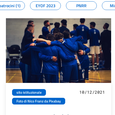
patrocini (1)
EYOF 2023
PNRR
Mi
10/12/2021
sito istituzionale
Foto di Nico Franz da Pixabay