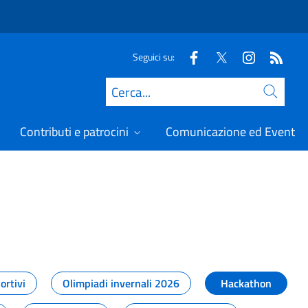
Seguici su:
Cerca
Contributi e patrocini
Comunicazione ed Eventi
t
ortivi
Olimpiadi invernali 2026
Hackathon