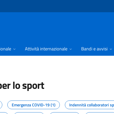
ionale
Attività internazionale
Bandi e avvisi
er lo sport
tizie dal Dipartimento per lo spor
Emergenza COVID-19 (1)
Indennità collaboratori sp