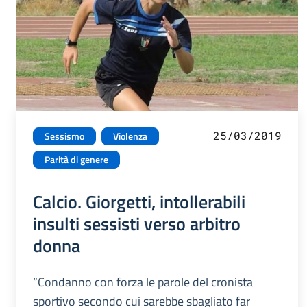
25/03/2019
Sessismo
Violenza
Parità di genere
Calcio. Giorgetti, intollerabili
insulti sessisti verso arbitro
donna
“Condanno con forza le parole del cronista
sportivo secondo cui sarebbe sbagliato far