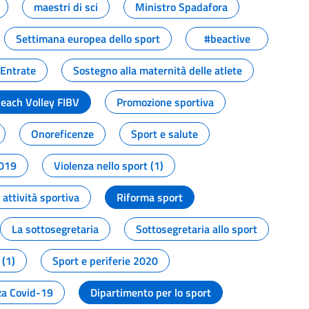
maestri di sci
Ministro Spadafora
Settimana europea dello sport
#beactive
 Entrate
Sostegno alla maternità delle atlete
Beach Volley FIBV
Promozione sportiva
Onoreficenze
Sport e salute
2019
Violenza nello sport (1)
attività sportiva
Riforma sport
La sottosegretaria
Sottosegretaria allo sport
 (1)
Sport e periferie 2020
a Covid-19
Dipartimento per lo sport