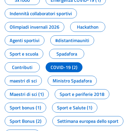
5x1000
Emergenza COVID-19 (1)
Indennità collaboratori sportivi
Olimpiadi invernali 2026
Hackathon
Agenti sportivi
#distantimauniti
Sport e scuola
Spadafora
Contributi
COVID-19 (2)
maestri di sci
Ministro Spadafora
Maestri di sci (1)
Sport e periferie 2018
Sport bonus (1)
Sport e Salute (1)
Sport Bonus (2)
Settimana europea dello sport