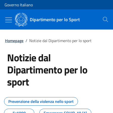
Vai al contenuto
Vai alla navigazione del sito
Governo Italiano
Dipartimento per lo Sport
Cerca
Homepage
/
Notizie dal Dipartimento per lo sport
Notizie dal
Dipartimento per lo
sport
Tutti i contenuti della pagina No
Prevenzione della violenza nello sport