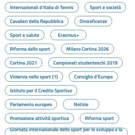
Internazionali d'Italia di Tennis
Sport e società
Cavalieri della Repubblica
Onoreficenze
Sport e salute
Erasmus+
Riforma dello sport
Milano Cortina 2026
Cortina 2021
Campionati studenteschi 2019
Violenza nello sport (1)
Consiglio d'Europa
Istituto per il Credito Sportivo
Parlamento europeo
Notizie
Promozione attività sportiva
Riforma sport
Giornata internazionale dello sport per lo sviluppo e la