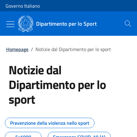
Vai al contenuto
Vai alla navigazione del sito
Governo Italiano
Dipartimento per lo Sport
Cerca
Homepage
/
Notizie dal Dipartimento per lo sport
Notizie dal
Dipartimento per lo
sport
Tutti i contenuti della pagina No
Prevenzione della violenza nello sport