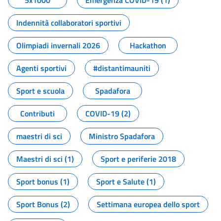
5x1000
Emergenza COVID-19 (1)
Indennità collaboratori sportivi
Olimpiadi invernali 2026
Hackathon
Agenti sportivi
#distantimauniti
Sport e scuola
Spadafora
Contributi
COVID-19 (2)
maestri di sci
Ministro Spadafora
Maestri di sci (1)
Sport e periferie 2018
Sport bonus (1)
Sport e Salute (1)
Sport Bonus (2)
Settimana europea dello sport