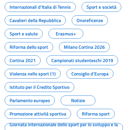
Internazionali d'Italia di Tennis
Sport e società
Cavalieri della Repubblica
Onoreficenze
Sport e salute
Erasmus+
Riforma dello sport
Milano Cortina 2026
Cortina 2021
Campionati studenteschi 2019
Violenza nello sport (1)
Consiglio d'Europa
Istituto per il Credito Sportivo
Parlamento europeo
Notizie
Promozione attività sportiva
Riforma sport
Giornata internazionale dello sport per lo sviluppo e la