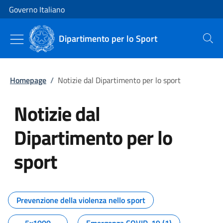
Vai al contenuto
Vai alla navigazione del sito
Governo Italiano
Dipartimento per lo Sport
Cerca
Homepage
/
Notizie dal Dipartimento per lo sport
Notizie dal
Dipartimento per lo
sport
Tutti i contenuti della pagina No
Prevenzione della violenza nello sport