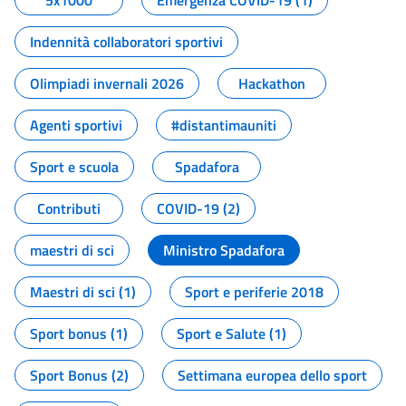
5x1000
Emergenza COVID-19 (1)
Indennità collaboratori sportivi
Olimpiadi invernali 2026
Hackathon
Agenti sportivi
#distantimauniti
Sport e scuola
Spadafora
Contributi
COVID-19 (2)
maestri di sci
Ministro Spadafora
Maestri di sci (1)
Sport e periferie 2018
Sport bonus (1)
Sport e Salute (1)
Sport Bonus (2)
Settimana europea dello sport