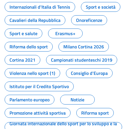
Internazionali d'Italia di Tennis
Sport e società
Cavalieri della Repubblica
Onoreficenze
Sport e salute
Erasmus+
Riforma dello sport
Milano Cortina 2026
Cortina 2021
Campionati studenteschi 2019
Violenza nello sport (1)
Consiglio d'Europa
Istituto per il Credito Sportivo
Parlamento europeo
Notizie
Promozione attività sportiva
Riforma sport
Giornata internazionale dello sport per lo sviluppo e la