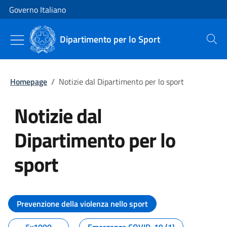
Vai al contenuto
Vai alla navigazione del sito
Governo Italiano
Dipartimento per lo Sport
Cerca
Homepage
/
Notizie dal Dipartimento per lo sport
Notizie dal
Dipartimento per lo
sport
Tutti i contenuti della pagina No
Prevenzione della violenza nello sport