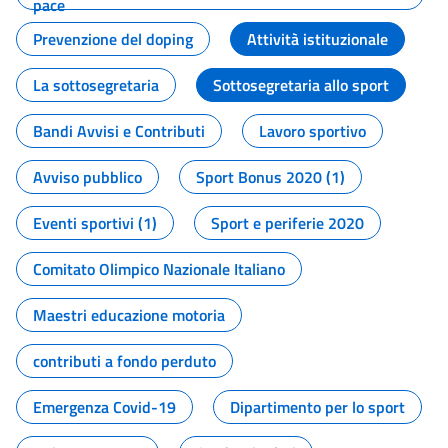
pace
Prevenzione del doping
Attività istituzionale
La sottosegretaria
Sottosegretaria allo sport
Bandi Avvisi e Contributi
Lavoro sportivo
Avviso pubblico
Sport Bonus 2020 (1)
Eventi sportivi (1)
Sport e periferie 2020
Comitato Olimpico Nazionale Italiano
Maestri educazione motoria
contributi a fondo perduto
Emergenza Covid-19
Dipartimento per lo sport