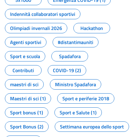
5x1000
Emergenza COVID-19 (1)
Indennità collaboratori sportivi
Olimpiadi invernali 2026
Hackathon
Agenti sportivi
#distantimauniti
Sport e scuola
Spadafora
Contributi
COVID-19 (2)
maestri di sci
Ministro Spadafora
Maestri di sci (1)
Sport e periferie 2018
Sport bonus (1)
Sport e Salute (1)
Sport Bonus (2)
Settimana europea dello sport