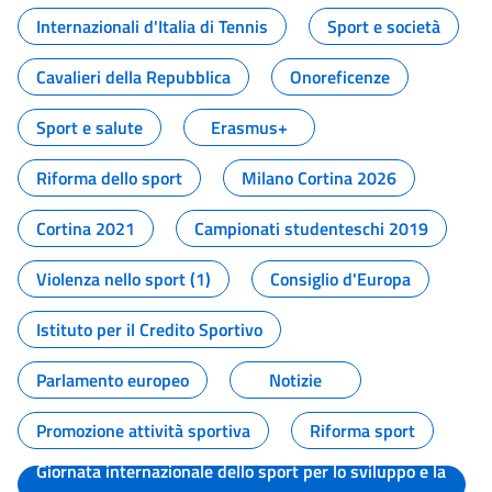
Internazionali d'Italia di Tennis
Sport e società
Cavalieri della Repubblica
Onoreficenze
Sport e salute
Erasmus+
Riforma dello sport
Milano Cortina 2026
Cortina 2021
Campionati studenteschi 2019
Violenza nello sport (1)
Consiglio d'Europa
Istituto per il Credito Sportivo
Parlamento europeo
Notizie
Promozione attività sportiva
Riforma sport
Giornata internazionale dello sport per lo sviluppo e la