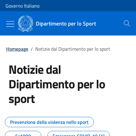
Vai al contenuto
Vai alla navigazione del sito
Governo Italiano
Dipartimento per lo Sport
Cerca
Homepage
/
Notizie dal Dipartimento per lo sport
Notizie dal
Dipartimento per lo
sport
Tutti i contenuti della pagina No
Prevenzione della violenza nello sport