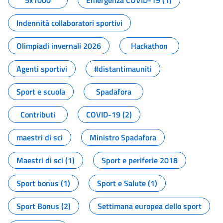
5x1000
Emergenza COVID-19 (1)
Indennità collaboratori sportivi
Olimpiadi invernali 2026
Hackathon
Agenti sportivi
#distantimauniti
Sport e scuola
Spadafora
Contributi
COVID-19 (2)
maestri di sci
Ministro Spadafora
Maestri di sci (1)
Sport e periferie 2018
Sport bonus (1)
Sport e Salute (1)
Sport Bonus (2)
Settimana europea dello sport