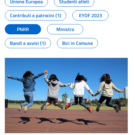
Unione Europea
Studenti atleti
Contributi e patrocini (1)
EYOF 2023
PNRR
Ministro
Bandi e avvisi (1)
Bici in Comune