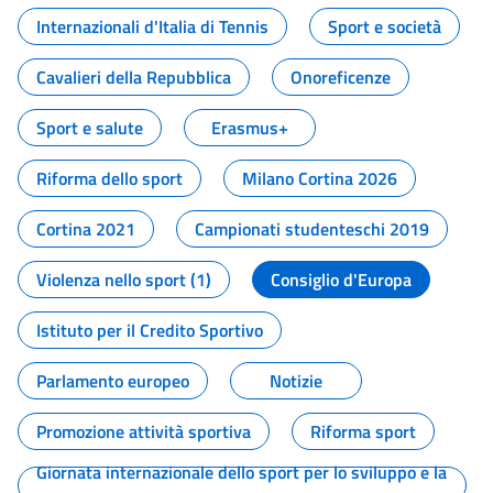
Internazionali d'Italia di Tennis
Sport e società
Cavalieri della Repubblica
Onoreficenze
Sport e salute
Erasmus+
Riforma dello sport
Milano Cortina 2026
Cortina 2021
Campionati studenteschi 2019
Violenza nello sport (1)
Consiglio d'Europa
Istituto per il Credito Sportivo
Parlamento europeo
Notizie
Promozione attività sportiva
Riforma sport
Giornata internazionale dello sport per lo sviluppo e la