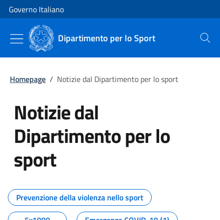
Vai al contenuto
Vai alla navigazione del sito
Governo Italiano
Dipartimento per lo Sport
Cerca
Homepage
/
Notizie dal Dipartimento per lo sport
Notizie dal
Dipartimento per lo
sport
Tutti i contenuti della pagina No
Prevenzione della violenza nello sport