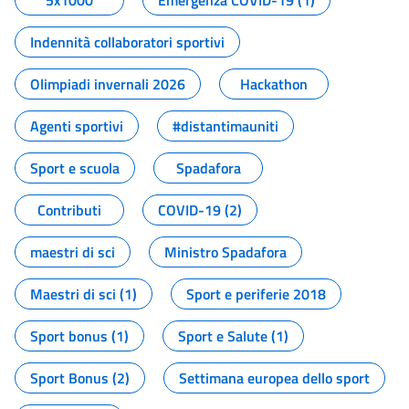
5x1000
Emergenza COVID-19 (1)
Indennità collaboratori sportivi
Olimpiadi invernali 2026
Hackathon
Agenti sportivi
#distantimauniti
Sport e scuola
Spadafora
Contributi
COVID-19 (2)
maestri di sci
Ministro Spadafora
Maestri di sci (1)
Sport e periferie 2018
Sport bonus (1)
Sport e Salute (1)
Sport Bonus (2)
Settimana europea dello sport