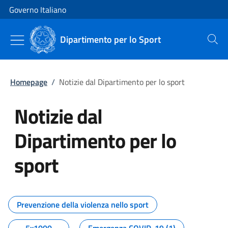
Vai al contenuto
Vai alla navigazione del sito
Governo Italiano
Dipartimento per lo Sport
Cerca
Homepage
/
Notizie dal Dipartimento per lo sport
Notizie dal
Dipartimento per lo
sport
Tutti i contenuti della pagina No
Prevenzione della violenza nello sport