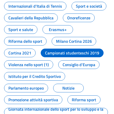
Internazionali d'Italia di Tennis
Sport e società
Cavalieri della Repubblica
Onoreficenze
Sport e salute
Erasmus+
Riforma dello sport
Milano Cortina 2026
Cortina 2021
Campionati studenteschi 2019
Violenza nello sport (1)
Consiglio d'Europa
Istituto per il Credito Sportivo
Parlamento europeo
Notizie
Promozione attività sportiva
Riforma sport
Giornata internazionale dello sport per lo sviluppo e la