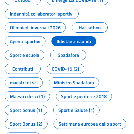
5x1000
Emergenza COVID-19 (1)
Indennità collaboratori sportivi
Olimpiadi invernali 2026
Hackathon
Agenti sportivi
#distantimauniti
Sport e scuola
Spadafora
Contributi
COVID-19 (2)
maestri di sci
Ministro Spadafora
Maestri di sci (1)
Sport e periferie 2018
Sport bonus (1)
Sport e Salute (1)
Sport Bonus (2)
Settimana europea dello sport