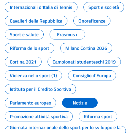
Internazionali d'Italia di Tennis
Sport e società
Cavalieri della Repubblica
Onoreficenze
Sport e salute
Erasmus+
Riforma dello sport
Milano Cortina 2026
Cortina 2021
Campionati studenteschi 2019
Violenza nello sport (1)
Consiglio d'Europa
Istituto per il Credito Sportivo
Parlamento europeo
Notizie
Promozione attività sportiva
Riforma sport
Giornata internazionale dello sport per lo sviluppo e la