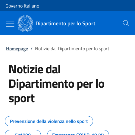
Vai al contenuto
Vai alla navigazione del sito
Governo Italiano
Dipartimento per lo Sport
Cerca
Homepage
/
Notizie dal Dipartimento per lo sport
Notizie dal
Dipartimento per lo
sport
Tutti i contenuti della pagina No
Prevenzione della violenza nello sport