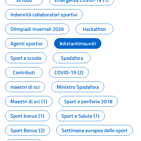
5x1000
Emergenza COVID-19 (1)
Indennità collaboratori sportivi
Olimpiadi invernali 2026
Hackathon
Agenti sportivi
#distantimauniti
Sport e scuola
Spadafora
Contributi
COVID-19 (2)
maestri di sci
Ministro Spadafora
Maestri di sci (1)
Sport e periferie 2018
Sport bonus (1)
Sport e Salute (1)
Sport Bonus (2)
Settimana europea dello sport