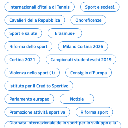
Internazionali d'Italia di Tennis
Sport e società
Cavalieri della Repubblica
Onoreficenze
Sport e salute
Erasmus+
Riforma dello sport
Milano Cortina 2026
Cortina 2021
Campionati studenteschi 2019
Violenza nello sport (1)
Consiglio d'Europa
Istituto per il Credito Sportivo
Parlamento europeo
Notizie
Promozione attività sportiva
Riforma sport
Giornata internazionale dello sport per lo sviluppo e la