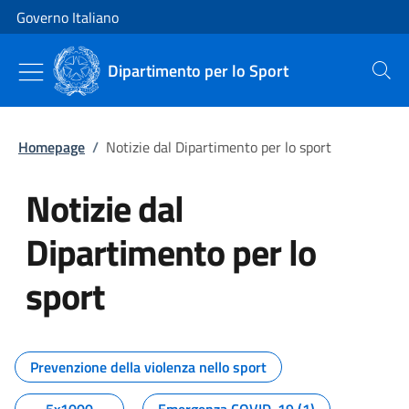
Vai al contenuto
Vai alla navigazione del sito
Governo Italiano
Dipartimento per lo Sport
Cerca
Homepage
/
Notizie dal Dipartimento per lo sport
Notizie dal
Dipartimento per lo
sport
Tutti i contenuti della pagina No
Prevenzione della violenza nello sport