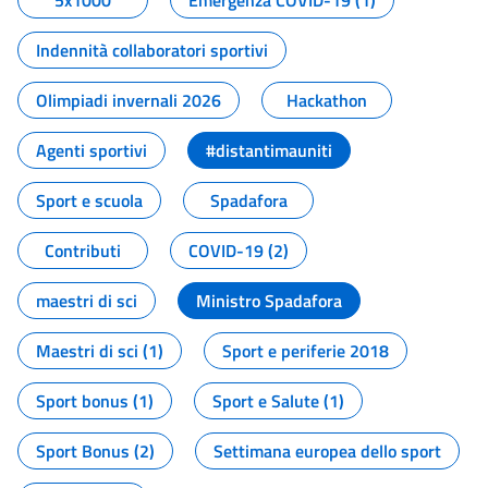
5x1000
Emergenza COVID-19 (1)
Indennità collaboratori sportivi
Olimpiadi invernali 2026
Hackathon
Agenti sportivi
#distantimauniti
Sport e scuola
Spadafora
Contributi
COVID-19 (2)
maestri di sci
Ministro Spadafora
Maestri di sci (1)
Sport e periferie 2018
Sport bonus (1)
Sport e Salute (1)
Sport Bonus (2)
Settimana europea dello sport