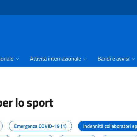
ionale
Attività internazionale
Bandi e avvisi
er lo sport
tizie dal Dipartimento per lo spor
Emergenza COVID-19 (1)
Indennità collaboratori sp