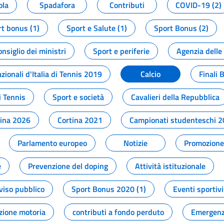
ola
Spadafora
Contributi
COVID-19 (2)
t bonus (1)
Sport e Salute (1)
Sport Bonus (2)
onsiglio dei ministri
Sport e periferie
Agenzia delle
zionali d'Italia di Tennis 2019
Calcio
Finali 
i Tennis
Sport e società
Cavalieri della Repubblica
tina 2026
Cortina 2021
Campionati studenteschi 
Parlamento europeo
Notizie
Promozione 
e
Prevenzione del doping
Attività istituzionale
viso pubblico
Sport Bonus 2020 (1)
Eventi sportivi
zione motoria
contributi a fondo perduto
Emergenz