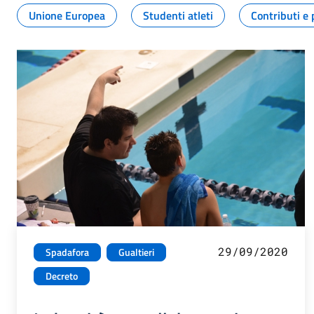
Unione Europea
Studenti atleti
Contributi e 
29/09/2020
Spadafora
Gualtieri
Decreto