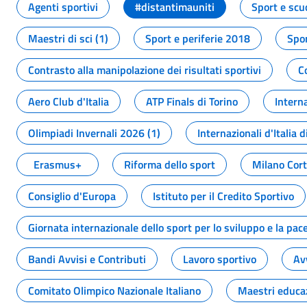
Agenti sportivi
#distantimauniti
Sport e scu
Maestri di sci (1)
Sport e periferie 2018
Spor
Contrasto alla manipolazione dei risultati sportivi
C
Aero Club d'Italia
ATP Finals di Torino
Interna
Olimpiadi Invernali 2026 (1)
Internazionali d'Italia d
Erasmus+
Riforma dello sport
Milano Cor
Consiglio d'Europa
Istituto per il Credito Sportivo
Giornata internazionale dello sport per lo sviluppo e la pac
Bandi Avvisi e Contributi
Lavoro sportivo
Av
Comitato Olimpico Nazionale Italiano
Maestri educa