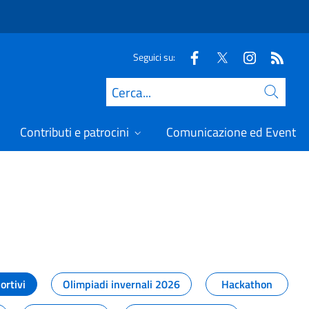
Seguici su:
Cerca
Contributi e patrocini
Comunicazione ed Eventi
t
ortivi
Olimpiadi invernali 2026
Hackathon