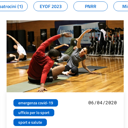
patrocini (1)
EYOF 2023
PNRR
Mi
06/04/2020
emergenza covid-19
ufficio per lo sport
sport e salute