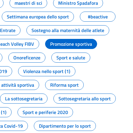
maestri di sci
Ministro Spadafora
Settimana europea dello sport
#beactive
 Entrate
Sostegno alla maternità delle atlete
Beach Volley FIBV
Promozione sportiva
Onoreficenze
Sport e salute
2019
Violenza nello sport (1)
attività sportiva
Riforma sport
La sottosegretaria
Sottosegretaria allo sport
 (1)
Sport e periferie 2020
a Covid-19
Dipartimento per lo sport