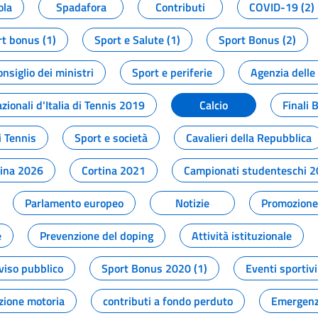
ola
Spadafora
Contributi
COVID-19 (2)
t bonus (1)
Sport e Salute (1)
Sport Bonus (2)
onsiglio dei ministri
Sport e periferie
Agenzia delle
zionali d'Italia di Tennis 2019
Calcio
Finali 
i Tennis
Sport e società
Cavalieri della Repubblica
tina 2026
Cortina 2021
Campionati studenteschi 
Parlamento europeo
Notizie
Promozione 
e
Prevenzione del doping
Attività istituzionale
viso pubblico
Sport Bonus 2020 (1)
Eventi sportivi
zione motoria
contributi a fondo perduto
Emergenz