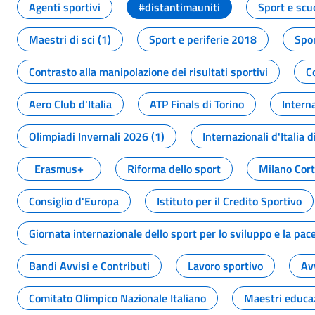
Agenti sportivi
#distantimauniti
Sport e scu
Maestri di sci (1)
Sport e periferie 2018
Spor
Contrasto alla manipolazione dei risultati sportivi
C
Aero Club d'Italia
ATP Finals di Torino
Interna
Olimpiadi Invernali 2026 (1)
Internazionali d'Italia d
Erasmus+
Riforma dello sport
Milano Cor
Consiglio d'Europa
Istituto per il Credito Sportivo
Giornata internazionale dello sport per lo sviluppo e la pac
Bandi Avvisi e Contributi
Lavoro sportivo
Av
Comitato Olimpico Nazionale Italiano
Maestri educa