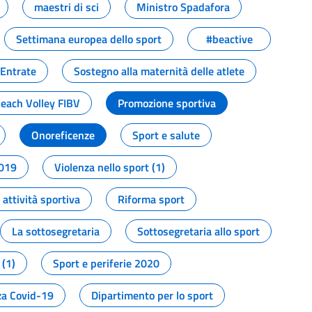
maestri di sci
Ministro Spadafora
Settimana europea dello sport
#beactive
 Entrate
Sostegno alla maternità delle atlete
Beach Volley FIBV
Promozione sportiva
Onoreficenze
Sport e salute
2019
Violenza nello sport (1)
attività sportiva
Riforma sport
La sottosegretaria
Sottosegretaria allo sport
 (1)
Sport e periferie 2020
a Covid-19
Dipartimento per lo sport