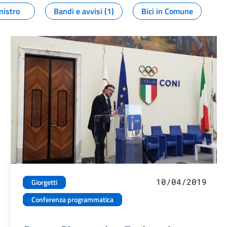
nistro
Bandi e avvisi (1)
Bici in Comune
10/04/2019
Giorgetti
Conferenza programmatica