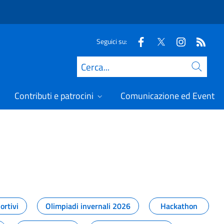
Seguici su:
Cerca
Contributi e patrocini
Comunicazione ed Eventi
t
ortivi
Olimpiadi invernali 2026
Hackathon