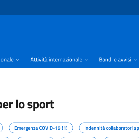
ionale
Attività internazionale
Bandi e avvisi
er lo sport
tizie dal Dipartimento per lo spor
Emergenza COVID-19 (1)
Indennità collaboratori sp