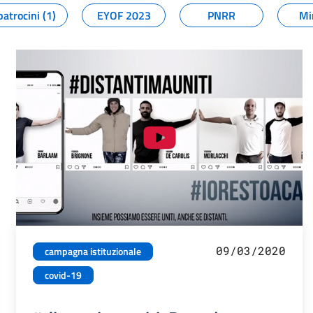
patrocini (1)
EYOF 2023
PNRR
Mi
09/03/2020
campagna istituzionale
covid-19