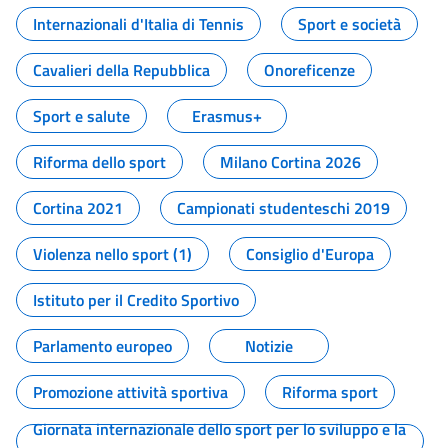
Internazionali d'Italia di Tennis
Sport e società
Cavalieri della Repubblica
Onoreficenze
Sport e salute
Erasmus+
Riforma dello sport
Milano Cortina 2026
Cortina 2021
Campionati studenteschi 2019
Violenza nello sport (1)
Consiglio d'Europa
Istituto per il Credito Sportivo
Parlamento europeo
Notizie
Promozione attività sportiva
Riforma sport
Giornata internazionale dello sport per lo sviluppo e la