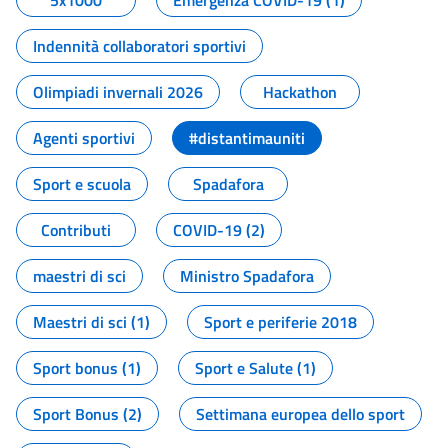
5x1000
Emergenza COVID-19 (1)
Indennità collaboratori sportivi
Olimpiadi invernali 2026
Hackathon
Agenti sportivi
#distantimauniti
Sport e scuola
Spadafora
Contributi
COVID-19 (2)
maestri di sci
Ministro Spadafora
Maestri di sci (1)
Sport e periferie 2018
Sport bonus (1)
Sport e Salute (1)
Sport Bonus (2)
Settimana europea dello sport