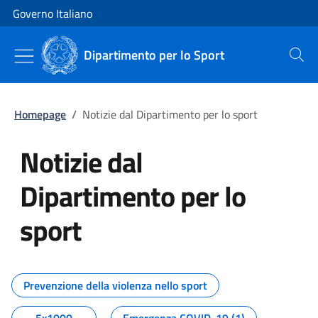
Vai al contenuto
Vai alla navigazione del sito
Governo Italiano
Dipartimento per lo Sport
Cerca
Homepage
/
Notizie dal Dipartimento per lo sport
Notizie dal
Dipartimento per lo
sport
Tutti i contenuti della pagina No
Prevenzione della violenza nello sport