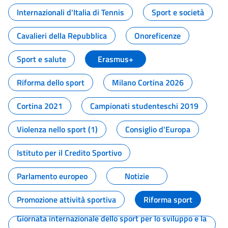
Internazionali d'Italia di Tennis
Sport e società
Cavalieri della Repubblica
Onoreficenze
Sport e salute
Erasmus+
Riforma dello sport
Milano Cortina 2026
Cortina 2021
Campionati studenteschi 2019
Violenza nello sport (1)
Consiglio d'Europa
Istituto per il Credito Sportivo
Parlamento europeo
Notizie
Promozione attività sportiva
Riforma sport
Giornata internazionale dello sport per lo sviluppo e la