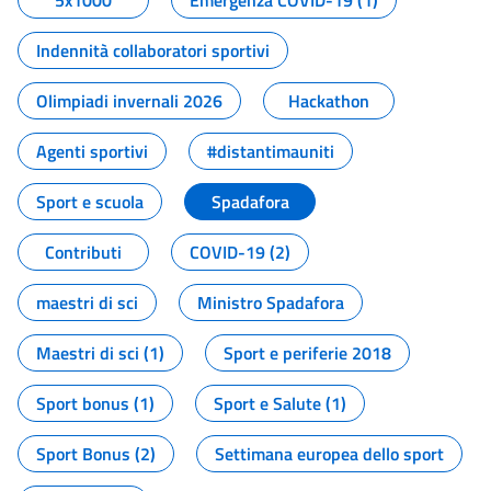
5x1000
Emergenza COVID-19 (1)
Indennità collaboratori sportivi
Olimpiadi invernali 2026
Hackathon
Agenti sportivi
#distantimauniti
Sport e scuola
Spadafora
Contributi
COVID-19 (2)
maestri di sci
Ministro Spadafora
Maestri di sci (1)
Sport e periferie 2018
Sport bonus (1)
Sport e Salute (1)
Sport Bonus (2)
Settimana europea dello sport