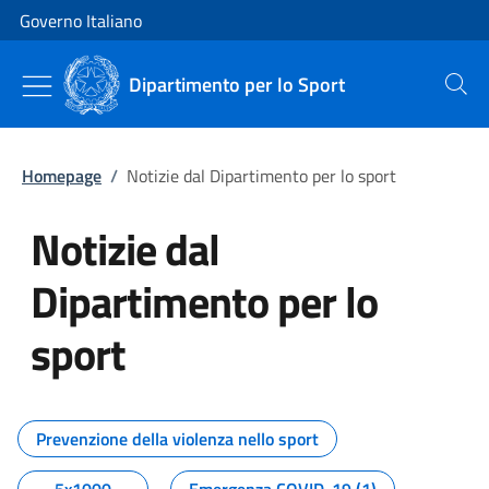
Vai al contenuto
Vai alla navigazione del sito
Governo Italiano
Dipartimento per lo Sport
Cerca
Homepage
/
Notizie dal Dipartimento per lo sport
Notizie dal
Dipartimento per lo
sport
Tutti i contenuti della pagina No
Prevenzione della violenza nello sport