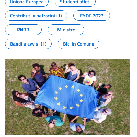
Unione Europea
Studenti atleti
Contributi e patrocini (1)
EYOF 2023
PNRR
Ministro
Bandi e avvisi (1)
Bici in Comune