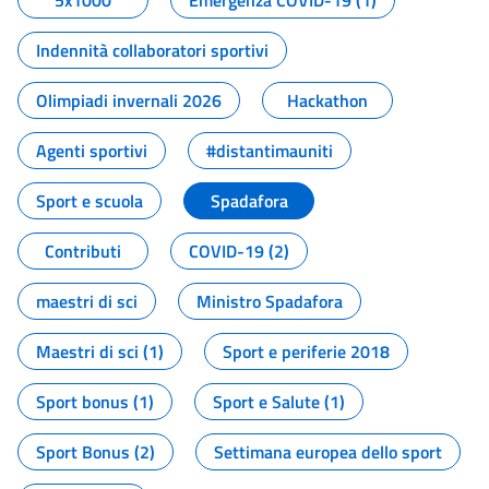
5x1000
Emergenza COVID-19 (1)
Indennità collaboratori sportivi
Olimpiadi invernali 2026
Hackathon
Agenti sportivi
#distantimauniti
Sport e scuola
Spadafora
Contributi
COVID-19 (2)
maestri di sci
Ministro Spadafora
Maestri di sci (1)
Sport e periferie 2018
Sport bonus (1)
Sport e Salute (1)
Sport Bonus (2)
Settimana europea dello sport