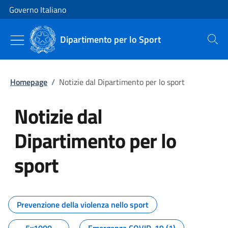
Vai al contenuto
Vai alla navigazione del sito
Governo Italiano
Dipartimento per lo Sport
Cerca
Homepage
/
Notizie dal Dipartimento per lo sport
Notizie dal
Dipartimento per lo
sport
Tutti i contenuti della pagina No
Prevenzione della violenza nello sport