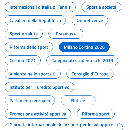
Internazionali d'Italia di Tennis
Sport e società
Cavalieri della Repubblica
Onoreficenze
Sport e salute
Erasmus+
Riforma dello sport
Milano Cortina 2026
Cortina 2021
Campionati studenteschi 2019
Violenza nello sport (1)
Consiglio d'Europa
Istituto per il Credito Sportivo
Parlamento europeo
Notizie
Promozione attività sportiva
Riforma sport
Giornata internazionale dello sport per lo sviluppo e la