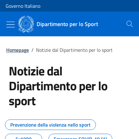
Vai al contenuto
Vai alla navigazione del sito
Governo Italiano
Dipartimento per lo Sport
Cerca
Homepage
/
Notizie dal Dipartimento per lo sport
Notizie dal
Dipartimento per lo
sport
Tutti i contenuti della pagina No
Prevenzione della violenza nello sport