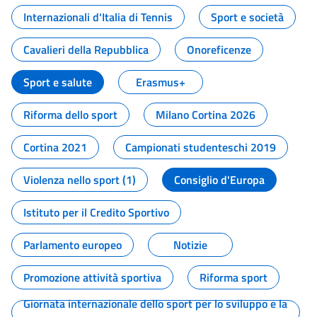
Internazionali d'Italia di Tennis
Sport e società
Cavalieri della Repubblica
Onoreficenze
Sport e salute
Erasmus+
Riforma dello sport
Milano Cortina 2026
Cortina 2021
Campionati studenteschi 2019
Violenza nello sport (1)
Consiglio d'Europa
Istituto per il Credito Sportivo
Parlamento europeo
Notizie
Promozione attività sportiva
Riforma sport
Giornata internazionale dello sport per lo sviluppo e la