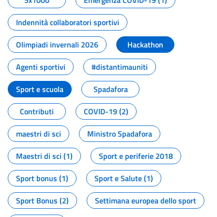
5x1000
Emergenza COVID-19 (1)
Indennità collaboratori sportivi
Olimpiadi invernali 2026
Hackathon
Agenti sportivi
#distantimauniti
Sport e scuola
Spadafora
Contributi
COVID-19 (2)
maestri di sci
Ministro Spadafora
Maestri di sci (1)
Sport e periferie 2018
Sport bonus (1)
Sport e Salute (1)
Sport Bonus (2)
Settimana europea dello sport