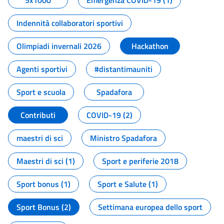
5x1000
Emergenza COVID-19 (1)
Indennità collaboratori sportivi
Olimpiadi invernali 2026
Hackathon
Agenti sportivi
#distantimauniti
Sport e scuola
Spadafora
Contributi
COVID-19 (2)
maestri di sci
Ministro Spadafora
Maestri di sci (1)
Sport e periferie 2018
Sport bonus (1)
Sport e Salute (1)
Sport Bonus (2)
Settimana europea dello sport