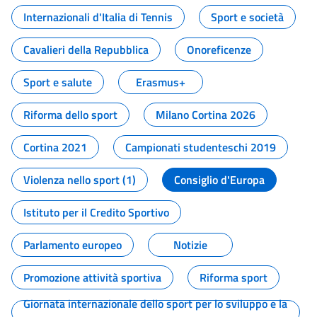
Internazionali d'Italia di Tennis
Sport e società
Cavalieri della Repubblica
Onoreficenze
Sport e salute
Erasmus+
Riforma dello sport
Milano Cortina 2026
Cortina 2021
Campionati studenteschi 2019
Violenza nello sport (1)
Consiglio d'Europa
Istituto per il Credito Sportivo
Parlamento europeo
Notizie
Promozione attività sportiva
Riforma sport
Giornata internazionale dello sport per lo sviluppo e la