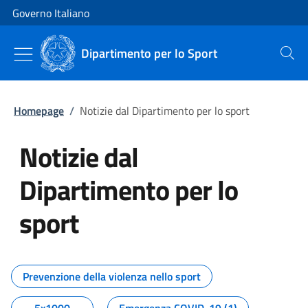
Vai al contenuto
Vai alla navigazione del sito
Governo Italiano
Dipartimento per lo Sport
Cerca
Homepage
/
Notizie dal Dipartimento per lo sport
Notizie dal
Dipartimento per lo
sport
Tutti i contenuti della pagina No
Prevenzione della violenza nello sport