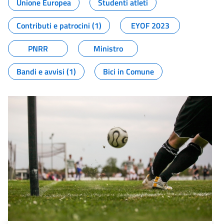
Unione Europea
Studenti atleti
Contributi e patrocini (1)
EYOF 2023
PNRR
Ministro
Bandi e avvisi (1)
Bici in Comune