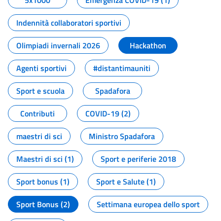
5x1000
Emergenza COVID-19 (1)
Indennità collaboratori sportivi
Olimpiadi invernali 2026
Hackathon
Agenti sportivi
#distantimauniti
Sport e scuola
Spadafora
Contributi
COVID-19 (2)
maestri di sci
Ministro Spadafora
Maestri di sci (1)
Sport e periferie 2018
Sport bonus (1)
Sport e Salute (1)
Sport Bonus (2)
Settimana europea dello sport