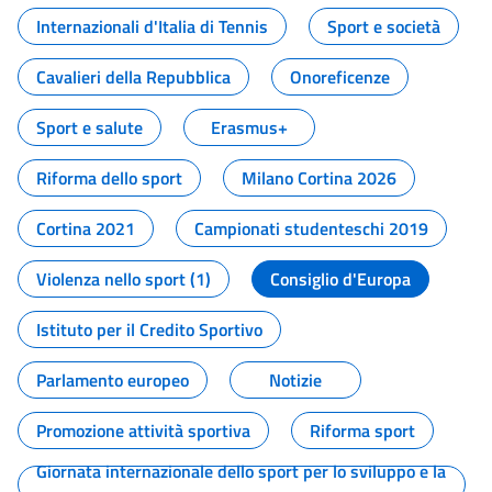
Internazionali d'Italia di Tennis
Sport e società
Cavalieri della Repubblica
Onoreficenze
Sport e salute
Erasmus+
Riforma dello sport
Milano Cortina 2026
Cortina 2021
Campionati studenteschi 2019
Violenza nello sport (1)
Consiglio d'Europa
Istituto per il Credito Sportivo
Parlamento europeo
Notizie
Promozione attività sportiva
Riforma sport
Giornata internazionale dello sport per lo sviluppo e la