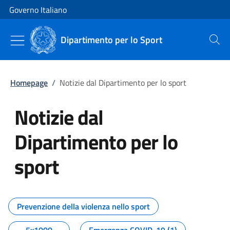
Vai al contenuto
Vai alla navigazione del sito
Governo Italiano
Dipartimento per lo Sport
Cerca
Homepage
/
Notizie dal Dipartimento per lo sport
Notizie dal
Dipartimento per lo
sport
Tutti i contenuti della pagina No
Prevenzione della violenza nello sport