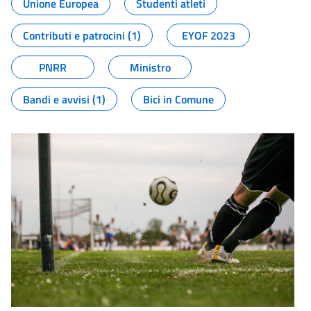
Unione Europea
Studenti atleti
Contributi e patrocini (1)
EYOF 2023
PNRR
Ministro
Bandi e avvisi (1)
Bici in Comune