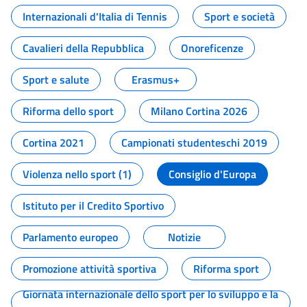
Internazionali d'Italia di Tennis
Sport e società
Cavalieri della Repubblica
Onoreficenze
Sport e salute
Erasmus+
Riforma dello sport
Milano Cortina 2026
Cortina 2021
Campionati studenteschi 2019
Violenza nello sport (1)
Consiglio d'Europa
Istituto per il Credito Sportivo
Parlamento europeo
Notizie
Promozione attività sportiva
Riforma sport
Giornata internazionale dello sport per lo sviluppo e la