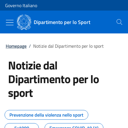
Vai al contenuto
Vai alla navigazione del sito
Governo Italiano
Dipartimento per lo Sport
Cerca
Homepage
/
Notizie dal Dipartimento per lo sport
Notizie dal
Dipartimento per lo
sport
Tutti i contenuti della pagina No
Prevenzione della violenza nello sport