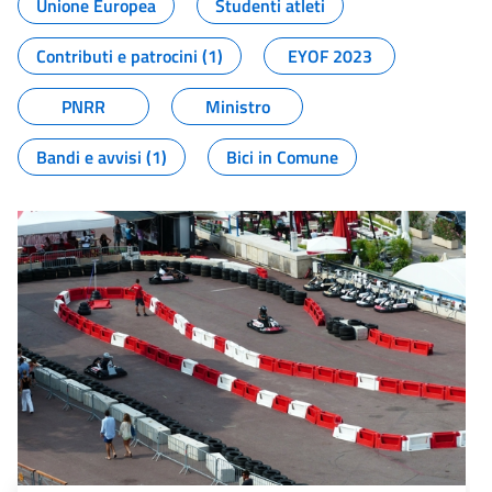
Unione Europea
Studenti atleti
Contributi e patrocini (1)
EYOF 2023
PNRR
Ministro
Bandi e avvisi (1)
Bici in Comune