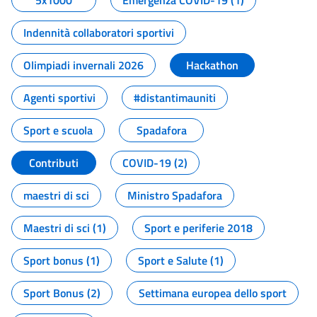
5x1000
Emergenza COVID-19 (1)
Indennità collaboratori sportivi
Olimpiadi invernali 2026
Hackathon
Agenti sportivi
#distantimauniti
Sport e scuola
Spadafora
Contributi
COVID-19 (2)
maestri di sci
Ministro Spadafora
Maestri di sci (1)
Sport e periferie 2018
Sport bonus (1)
Sport e Salute (1)
Sport Bonus (2)
Settimana europea dello sport